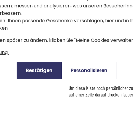
ssern:
messen und analysieren, was unseren BesucherInn
erbessern.
en:
Ihnen passende Geschenke vorschlagen, hier und in 
Eine wertvolle Kiste mit kleinen Waldtieren
ken.
Diese hübsche Holzkiste ist ein orig
en später zu ändern, klicken Sie "Meine Cookies verwalten"
sich freuen wird, seine kleinen Schä
d dem Text Ihrer Wahl
Spielzeug, Switch, Kleidung, Fotos, S
ung.
behalten kann und wer weiß, eines s
oder sie die Freude haben, ihre Au
Eichhörnchen, wiederzufinden und ka
Bestätigen
Personalisieren
aber so weit sind wir noch nicht!
Um diese Kiste noch persönlicher zu
auf einer Zeile darauf drucken lasse