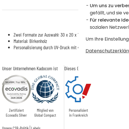
Um uns zu verbe
gefällt, und sie v
Für relevante Ide
sozialen Netzwer
Zwei Formate zur Auswahl: 30 x 20 x 13 cm oder 40 x 30 x 13 cm
Um Ihre Einstellung
Material: Birkenholz
Personalisierung durch UV-Druck mit 4 zauberhaften Waldtieren un
Datenschutzerklär
Unser Unternehmen Kadocom ist
Dieses Geschenk ist
Zertifiziert
Mitglied von
Personalisiert
Ecovadis Silver
Global Compact
in Frankreich
|
Unsere CSR-Politik
Labels