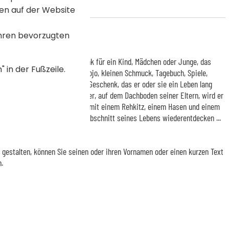
en auf der Website
Ihren bevorzugten
inelles und nützliches Geschenk für ein Kind, Mädchen oder Junge, das
 in der Fußzeile.
tze darin zu verstauen: Ball, Jojo, kleinen Schmuck, Tagebuch, Spiele,
pringseil, ... Ein einzigartiges Geschenk, das er oder sie ein Leben lang
chönen Tages, als Erwachsener, auf dem Dachboden seiner Eltern, wird er
fbewahrungstruhe, geschmückt mit einem Rehkitz, einem Hasen und einem
nn im Inneren einen ganzen Abschnitt seines Lebens wiederentdecken ...
 gestalten, können Sie seinen oder ihren Vornamen oder einen kurzen Text
n.