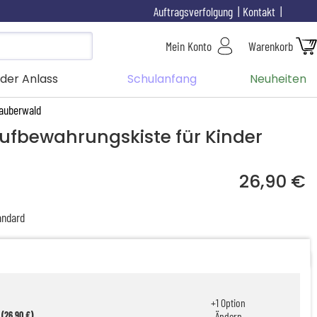
Auftragsverfolgung
Kontakt
Mein Konto
Warenkorb
der Anlass
Schulanfang
Neuheiten
Zauberwald
Aufbewahrungskiste für Kinder
26,90 €
ndard
+
1
Option
 (26,90 €)
Ändern