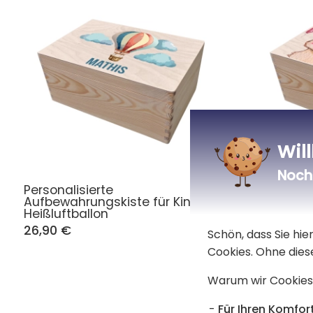
Wil
Noch 
Personalisierte
Aufbewah
Aufbewahrungskiste für Kinder
Tiere und
Heißluftballon
26,90 €
26,90 €
Schön, dass Sie hi
Cookies. Ohne dies
Warum wir Cookies
Für Ihren Komfort