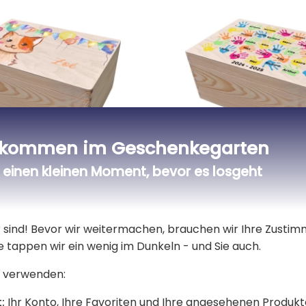
lkommen im Geschenkegarten
einen kleinen Moment, bevor es losgeht
rungskiste aus Holz
Aufbewahrungskiste 
 Luftballons
Handabdrücke zum
Schuljahresende
26,90 €
er sind! Bevor wir weitermachen, brauchen wir Ihre Zusti
e tappen wir ein wenig im Dunkeln - und Sie auch.
 verwenden:
Alle unsere Geschenkideen bedruckte kisten für kinder
:
Ihr Konto, Ihre Favoriten und Ihre angesehenen Produkt