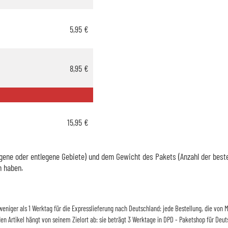
5,95 €
8,95 €
15,95 €
ene oder entlegene Gebiete) und dem Gewicht des Pakets (Anzahl der bestellt
n haben.
d weniger als 1 Werktag für die Expresslieferung nach Deutschland: jede Bestellung, die vo
 den Artikel hängt von seinem Zielort ab: sie beträgt 3 Werktage in DPD - Paketshop für Deut