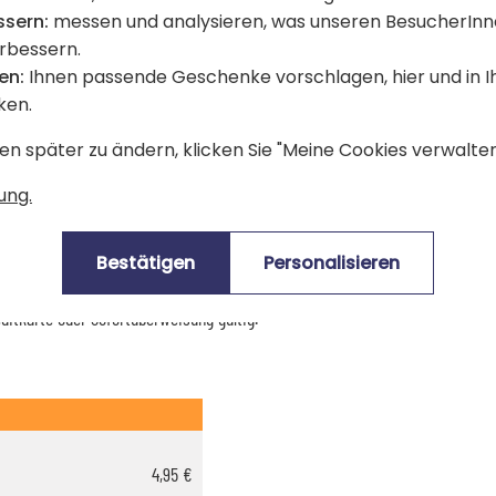
Bewertungen Trusted Shops
ssern:
messen und analysieren, was unseren BesucherInn
erbessern.
en:
Ihnen passende Geschenke vorschlagen, hier und in 
ken.
Lieferdatum und Lieferpreis
en später zu ändern, klicken Sie "Meine Cookies verwalten"
mes-Standardlieferung berechtigt.
ung.
für den Kauf dieses Artikels.
Bestätigen
Personalisieren
Produkte), sind mit dem Logo
gekennzeichnet.
editkarte oder Sofortüberweisung gültig.
4,95 €