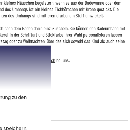
hr kleines Mäuschen begeistern, wenn es aus der Badewanne oder dem
 des Umhangs ist ein kleines Eichhörnchen mit Krone gestickt. Die
nten des Umhangs sind mit cremefarbenem Stoff umwickelt.
sich nach dem Baden darin einzukuscheln. Sie können den Badeumhang mit
rei in der Schriftart und Stickfarbe Ihrer Wahl personalisieren lassen.
stag oder zu Weihnachten, über das sich sowohl das Kind als auch seine
Sie auch das
passende Handtuch
bei uns.
mmung zu den
e speichern.