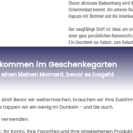
Dieser altrosane Badeumhang wird I
Schwimmbad kommt. Am unteren Rand
Kapuze mit Bommel und die Innenka
Der saugfähige Stoff ist ideal, um 
einer ganz persönlichen Namenssticke
Ein Geschenk zur Geburt, zum Geburt
Eltern freuen werden!
Aus der Eichhörnchen-Reihe finden 
lkommen im Geschenkegarten
einen kleinen Moment, bevor es losgeht
er sind! Bevor wir weitermachen, brauchen wir Ihre Zusti
e tappen wir ein wenig im Dunkeln - und Sie auch.
 verwenden:
:
Ihr Konto, Ihre Favoriten und Ihre angesehenen Produkt