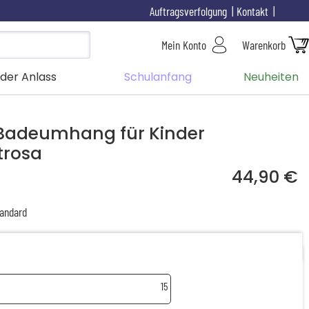
Auftragsverfolgung
Kontakt
Mein Konto
Warenkorb
der Anlass
Schulanfang
Neuheiten
r Badeumhang für Kinder
trosa
44,90 €
andard
15