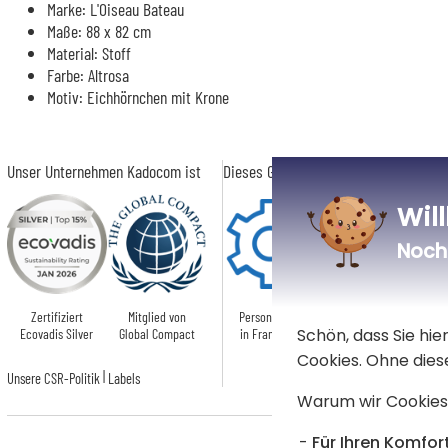
Marke: L'Oiseau Bateau
Maße: 88 x 82 cm
Material: Stoff
Farbe: Altrosa
Motiv: Eichhörnchen mit Krone
Unser Unternehmen Kadocom ist
Dieses Geschenk ist
Wil
Noch 
Zertifiziert
Mitglied von
Personalisiert
Zertifiziert
Schön, dass Sie hi
Ecovadis Silver
Global Compact
in Frankreich
OEKO-TEX
Cookies. Ohne dies
|
Unsere CSR-Politik
Labels
Warum wir Cookies
Für Ihren Komfort