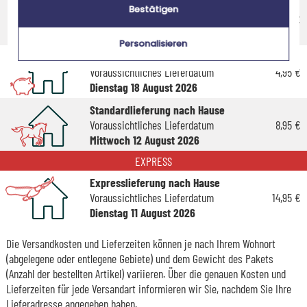
Economy-Versand an einen Paketshop
Bestätigen
Voraussichtliches Lieferdatum
4,95 €
Freitag 14 August 2026
Personalisieren
Economy-Versand nach Hause
Voraussichtliches Lieferdatum
4,95 €
Dienstag 18 August 2026
Standardlieferung nach Hause
Voraussichtliches Lieferdatum
8,95 €
Mittwoch 12 August 2026
EXPRESS
Expresslieferung nach Hause
Voraussichtliches Lieferdatum
14,95 €
Dienstag 11 August 2026
Die Versandkosten und Lieferzeiten können je nach Ihrem Wohnort
(abgelegene oder entlegene Gebiete) und dem Gewicht des Pakets
(Anzahl der bestellten Artikel) variieren. Über die genauen Kosten und
Lieferzeiten für jede Versandart informieren wir Sie, nachdem Sie Ihre
Lieferadresse angegeben haben.