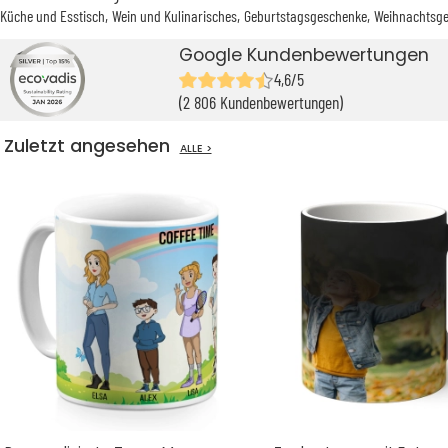
Küche und Esstisch
Wein und Kulinarisches
Geburtstagsgeschenke
Weihnachtsg
Google Kundenbewertungen
4,6/5
(2 806 Kundenbewertungen)
Zuletzt angesehen
ALLE >