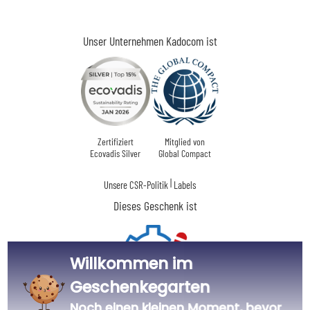
Unser Unternehmen Kadocom ist
Zertifiziert
Mitglied von
Ecovadis Silver
Global Compact
|
Unsere CSR-Politik
Labels
Dieses Geschenk ist
Willkommen im
Geschenkegarten
Noch einen kleinen Moment, bevor
Personalisiert