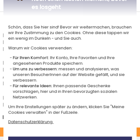
in Frankreich
es losgeht
Lieferdatum und Lieferpreis
Schön, dass Sie hier sind! Bevor wir weitermachen, brauchen
wir Ihre Zustimmung zu den Cookies. Ohne diese tappen wir
Dieser Artikel wird in unserem Atelier in Toulouse personalisiert.
ein wenig im Dunkeln - und Sie auch.
Er ist für das Angebot "Versandkostenfrei ab 85 € Warenwert" mit der
Warum wir Cookies verwenden:
Hermes-Standardlieferung berechtigt.
Für Ihren Komfort:
Ihr Konto, Ihre Favoriten und Ihre
Für jede Bestellung unter 85 € gelten die unten aufgeführten
angesehenen Produkte speichern.
Lieferkosten für den Kauf dieses Artikels.
Um uns zu verbessern:
messen und analysieren, was
unseren BesucherInnen auf der Website gefällt, und sie
Artikel, die in unserem Atelier personalisiert werden (etwa 95% unserer
verbessern.
Produkte), sind mit dem Logo
gekennzeichnet.
Für relevante Ideen:
Ihnen passende Geschenke
vorschlagen, hier und in Ihren bevorzugten sozialen
Das Voraussichtliche Lieferdatum ist nur bei einer Zahlung per PayPal,
Netzwerken.
Kreditkarte oder Sofortüberweisung gültig.
Um Ihre Einstellungen später zu ändern, klicken Sie "Meine
Cookies verwalten" in der Fußzeile.
Deutschland
Datenschutzerklärung.
STANDARD