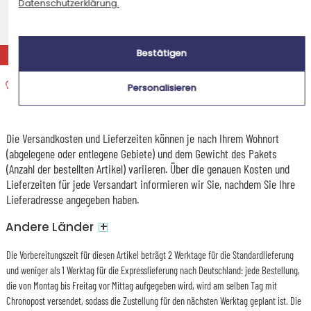
Standardlieferung nach Hause
Datenschutzerklärung.
Voraussichtliches Lieferdatum
9,95 €
Montag 10 August 2026
EXPRESS
Bestätigen
Expresslieferung nach Hause
Personalisieren
Voraussichtliches Lieferdatum
15,95 €
Freitag 7 August 2026
Die Versandkosten und Lieferzeiten können je nach Ihrem Wohnort
(abgelegene oder entlegene Gebiete) und dem Gewicht des Pakets
(Anzahl der bestellten Artikel) variieren. Über die genauen Kosten und
Lieferzeiten für jede Versandart informieren wir Sie, nachdem Sie Ihre
Lieferadresse angegeben haben.
+
Andere Länder
Die Vorbereitungszeit für diesen Artikel beträgt 2 Werktage für die Standardlieferung
und weniger als 1 Werktag für die Expresslieferung nach Deutschland: jede Bestellung,
die von Montag bis Freitag vor Mittag aufgegeben wird, wird am selben Tag mit
Chronopost versendet, sodass die Zustellung für den nächsten Werktag geplant ist. Die