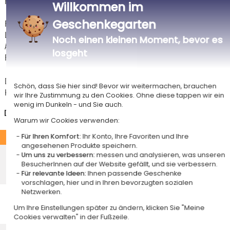
Hermes-Standardlieferung berechtigt.
Willkommen im
Geschenkegarten
Für jede Bestellung unter 85 € gelten die unten aufgeführten
Lieferkosten für den Kauf dieses Artikels.
Noch einen kleinen Moment, bevor es
Artikel, die in unserem Atelier personalisiert werden (etwa 95% unserer
losgeht
Produkte), sind mit dem Logo
gekennzeichnet.
Das Voraussichtliche Lieferdatum ist nur bei einer Zahlung per PayPal,
Schön, dass Sie hier sind! Bevor wir weitermachen, brauchen
Kreditkarte oder Sofortüberweisung gültig.
wir Ihre Zustimmung zu den Cookies. Ohne diese tappen wir ein
wenig im Dunkeln - und Sie auch.
Deutschland
Warum wir Cookies verwenden:
STANDARD
Für Ihren Komfort:
Ihr Konto, Ihre Favoriten und Ihre
angesehenen Produkte speichern.
Economy-Versand an einen Paketshop
Um uns zu verbessern:
messen und analysieren, was unseren
Voraussichtliches Lieferdatum
5,50 €
BesucherInnen auf der Website gefällt, und sie verbessern.
Für relevante Ideen:
Ihnen passende Geschenke
Mittwoch 12 August 2026
vorschlagen, hier und in Ihren bevorzugten sozialen
Economy-Versand nach Hause
Netzwerken.
Voraussichtliches Lieferdatum
5,95 €
Um Ihre Einstellungen später zu ändern, klicken Sie "Meine
Freitag 14 August 2026
Cookies verwalten" in der Fußzeile.