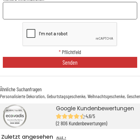
*
Pflichtfeld
Senden
Ähnliche Suchanfragen
Personalisierte Dekoration
Geburtstagsgeschenke
Weihnachtsgeschenke
Geschen
Google Kundenbewertungen
4,6/5
(2 806 Kundenbewertungen)
Zuletzt angesehen
ALLE >