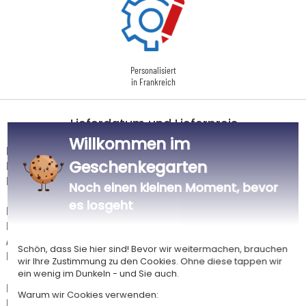
Personalisiert
in Frankreich
Lieferdatum und Lieferpreis
Willkommen im
Dieser Artikel wird in unserem Atelier in Toulouse personalisiert.
Geschenkegarten
Er ist für das Angebot "Versandkostenfrei ab 85 € Warenwert" mit der
Hermes-Standardlieferung berechtigt.
Noch einen kleinen Moment, bevor
es losgeht
Für jede Bestellung unter 85 € gelten die unten aufgeführten
Lieferkosten für den Kauf dieses Artikels.
Artikel, die in unserem Atelier personalisiert werden (etwa 95% unserer
Schön, dass Sie hier sind! Bevor wir weitermachen, brauchen
Produkte), sind mit dem Logo
gekennzeichnet.
wir Ihre Zustimmung zu den Cookies. Ohne diese tappen wir
ein wenig im Dunkeln - und Sie auch.
Das Voraussichtliche Lieferdatum ist nur bei einer Zahlung per PayPal,
Warum wir Cookies verwenden:
Kreditkarte oder Sofortüberweisung gültig.