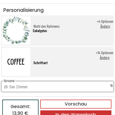
Personalisierung
+
4
Optionen
Wahl des Rahmens
Ändern
Eukalyptus
+
14
Optionen
Ändern
Schriftart
Vorname
16
Vorschau
Gesamt:
13,90 €
In den Warenkorb