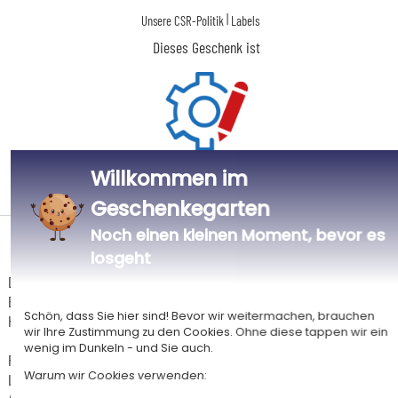
|
Unsere CSR-Politik
Labels
Dieses Geschenk ist
Willkommen im
Personalisiert
in Frankreich
Geschenkegarten
Noch einen kleinen Moment, bevor es
Lieferdatum und Lieferpreis
losgeht
Dieser Artikel wird in unserem Atelier in Toulouse personalisiert.
Er ist für das Angebot "Versandkostenfrei ab 85 € Warenwert" mit der
Schön, dass Sie hier sind! Bevor wir weitermachen, brauchen
Hermes-Standardlieferung berechtigt.
wir Ihre Zustimmung zu den Cookies. Ohne diese tappen wir ein
wenig im Dunkeln - und Sie auch.
Für jede Bestellung unter 85 € gelten die unten aufgeführten
Warum wir Cookies verwenden:
Lieferkosten für den Kauf dieses Artikels.