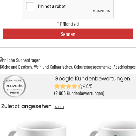
*
Pflichtfeld
Senden
Ähnliche Suchanfragen
Küche und Esstisch
Wein und Kulinarisches
Geburtstagsgeschenke
Abschiedsges
Google Kundenbewertungen
4,6/5
(2 806 Kundenbewertungen)
Zuletzt angesehen
ALLE >