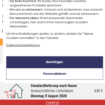
Artikel, die in unserem Atelier personalisiert werden (etwa 95% unserer
Für Ihren Komfort:
Ihr Konto, Ihre Favoriten und Ihre
Produkte), sind mit dem Logo
gekennzeichnet.
angesehenen Produkte speichern.
Um uns zu verbessern:
messen und analysieren, was unseren
BesucherInnen auf der Website gefällt, und sie verbessern.
Das Voraussichtliche Lieferdatum ist nur bei einer Zahlung per PayPal,
Für relevante Ideen:
Ihnen passende Geschenke
Kreditkarte oder Sofortüberweisung gültig.
vorschlagen, hier und in Ihren bevorzugten sozialen
Netzwerken.
Deutschland
Um Ihre Einstellungen später zu ändern, klicken Sie "Meine
Cookies verwalten" in der Fußzeile.
STANDARD
Datenschutzerklärung.
Economy-Versand an einen Paketshop
Voraussichtliches Lieferdatum
4,95 €
Donnerstag 13 August 2026
Bestätigen
Economy-Versand nach Hause
Voraussichtliches Lieferdatum
5,95 €
Personalisieren
Montag 17 August 2026
Standardlieferung nach Hause
Voraussichtliches Lieferdatum
8,95 €
Dienstag 11 August 2026
EXPRESS