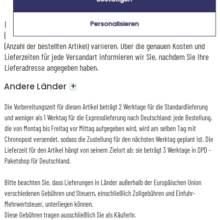
Dienstag 11 August 2026
Die Versandkosten und Lieferzeiten können je nach Ihrem Wohnort
Personalisieren
(abgelegene oder entlegene Gebiete) und dem Gewicht des Pakets
(Anzahl der bestellten Artikel) variieren. Über die genauen Kosten und
Lieferzeiten für jede Versandart informieren wir Sie, nachdem Sie Ihre
Lieferadresse angegeben haben.
+
Andere Länder
Die Vorbereitungszeit für diesen Artikel beträgt 2 Werktage für die Standardlieferung
und weniger als 1 Werktag für die Expresslieferung nach Deutschland: jede Bestellung,
die von Montag bis Freitag vor Mittag aufgegeben wird, wird am selben Tag mit
Chronopost versendet, sodass die Zustellung für den nächsten Werktag geplant ist. Die
Lieferzeit für den Artikel hängt von seinem Zielort ab: sie beträgt 3 Werktage in DPD -
Paketshop für Deutschland.
Bitte beachten Sie, dass Lieferungen in Länder außerhalb der Europäischen Union
verschiedenen Gebühren und Steuern, einschließlich Zollgebühren und Einfuhr-
Mehrwertsteuer, unterliegen können.
Diese Gebühren tragen ausschließlich Sie als KäuferIn.