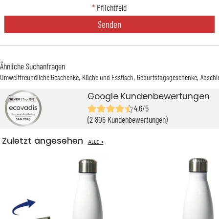
*
Pflichtfeld
Senden
Ähnliche Suchanfragen
Umweltfreundliche Geschenke
Küche und Esstisch
Geburtstagsgeschenke
Abschi
Google Kundenbewertungen
4,6/5
(2 806 Kundenbewertungen)
Zuletzt angesehen
ALLE >