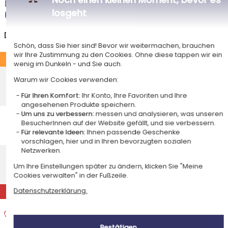
Das Voraussichtliche Lieferdatum ist nur bei einer Zahlung per PayPal,
losgeht
Kreditkarte oder Sofortüberweisung gültig.
Deutschland
Schön, dass Sie hier sind! Bevor wir weitermachen, brauchen
wir Ihre Zustimmung zu den Cookies. Ohne diese tappen wir ein
STANDARD
wenig im Dunkeln - und Sie auch.
Economy-Versand an einen Paketshop
Warum wir Cookies verwenden:
Voraussichtliches Lieferdatum
4,95 €
Für Ihren Komfort:
Ihr Konto, Ihre Favoriten und Ihre
Freitag 14 August 2026
angesehenen Produkte speichern.
Economy-Versand nach Hause
Um uns zu verbessern:
messen und analysieren, was unseren
BesucherInnen auf der Website gefällt, und sie verbessern.
Voraussichtliches Lieferdatum
5,95 €
Für relevante Ideen:
Ihnen passende Geschenke
Dienstag 18 August 2026
vorschlagen, hier und in Ihren bevorzugten sozialen
Netzwerken.
Standardlieferung nach Hause
Voraussichtliches Lieferdatum
9,95 €
Um Ihre Einstellungen später zu ändern, klicken Sie "Meine
Mittwoch 12 August 2026
Cookies verwalten" in der Fußzeile.
EXPRESS
Datenschutzerklärung.
Expresslieferung nach Hause
Voraussichtliches Lieferdatum
15,95 €
Bestätigen