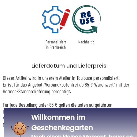
Personalisiert
Nachhaltig
in Frankreich
Lieferdatum und Lieferpreis
Dieser Artikel wird in unserem Atelier in Toulouse personalisiert.
Er ist für das Angebot "Versandkostenfrei ab 85 € Warenwert" mit der
Hermes-Standardlieferung berechtigt.
Für jede Bestellung unter 85 € gelten die unten aufgeführten
Lieferkosten für den Kauf dieses Artikels.
Willkommen im
Artikel, die in unserem Atelier personalisiert werden (etwa 95% unserer
Produkte), sind mit dem Logo
gekennzeichnet.
Geschenkegarten
Noch einen kleinen Moment, bevor es