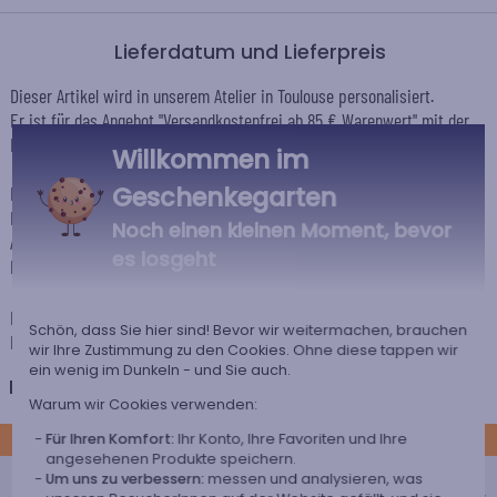
Lieferdatum und Lieferpreis
Dieser Artikel wird in unserem Atelier in Toulouse personalisiert.
Er ist für das Angebot "Versandkostenfrei ab 85 € Warenwert" mit der
Hermes-Standardlieferung berechtigt.
Willkommen im
Geschenkegarten
Für jede Bestellung unter 85 € gelten die unten aufgeführten
Lieferkosten für den Kauf dieses Artikels.
Noch einen kleinen Moment, bevor
Artikel, die in unserem Atelier personalisiert werden (etwa 95% unserer
es losgeht
Produkte), sind mit dem Logo
gekennzeichnet.
Das Voraussichtliche Lieferdatum ist nur bei einer Zahlung per PayPal,
Schön, dass Sie hier sind! Bevor wir weitermachen, brauchen
Kreditkarte oder Sofortüberweisung gültig.
wir Ihre Zustimmung zu den Cookies. Ohne diese tappen wir
ein wenig im Dunkeln - und Sie auch.
Deutschland
Warum wir Cookies verwenden:
STANDARD
Für Ihren Komfort:
Ihr Konto, Ihre Favoriten und Ihre
angesehenen Produkte speichern.
Economy-Versand an einen Paketshop
Um uns zu verbessern:
messen und analysieren, was