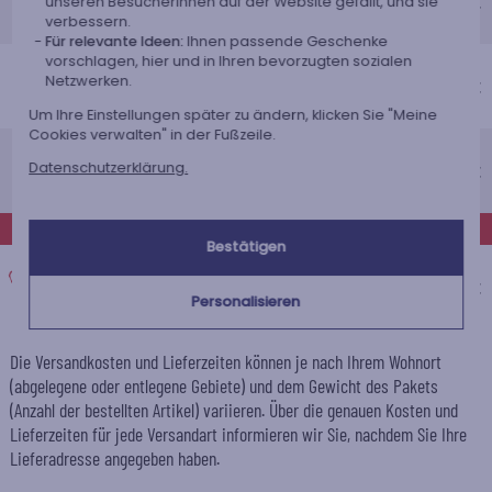
Voraussichtliches Lieferdatum
5,50 €
unseren BesucherInnen auf der Website gefällt, und sie
verbessern.
Donnerstag 13 August 2026
Für relevante Ideen:
Ihnen passende Geschenke
Economy-Versand nach Hause
vorschlagen, hier und in Ihren bevorzugten sozialen
Netzwerken.
Voraussichtliches Lieferdatum
6,95 €
Montag 17 August 2026
Um Ihre Einstellungen später zu ändern, klicken Sie "Meine
Cookies verwalten" in der Fußzeile.
Standardlieferung nach Hause
Datenschutzerklärung.
Voraussichtliches Lieferdatum
9,95 €
Dienstag 11 August 2026
EXPRESS
Bestätigen
Expresslieferung nach Hause
Voraussichtliches Lieferdatum
16,95 €
Personalisieren
Montag 10 August 2026
Die Versandkosten und Lieferzeiten können je nach Ihrem Wohnort
(abgelegene oder entlegene Gebiete) und dem Gewicht des Pakets
(Anzahl der bestellten Artikel) variieren. Über die genauen Kosten und
Lieferzeiten für jede Versandart informieren wir Sie, nachdem Sie Ihre
Lieferadresse angegeben haben.