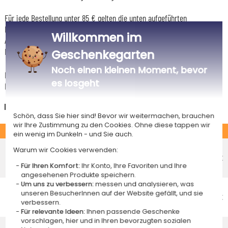
Für jede Bestellung unter 85 € gelten die unten aufgeführten
Lieferkosten für den Kauf dieses Artikels.
Willkommen im
Artikel, die in unserem Atelier personalisiert werden (etwa 95% unserer
Produkte), sind mit dem Logo
gekennzeichnet.
Geschenkegarten
Noch einen kleinen Moment, bevor
Das Voraussichtliche Lieferdatum ist nur bei einer Zahlung per PayPal,
es losgeht
Kreditkarte oder Sofortüberweisung gültig.
Deutschland
Schön, dass Sie hier sind! Bevor wir weitermachen, brauchen
wir Ihre Zustimmung zu den Cookies. Ohne diese tappen wir
STANDARD
ein wenig im Dunkeln - und Sie auch.
Economy-Versand an einen Paketshop
Warum wir Cookies verwenden:
Voraussichtliches Lieferdatum
4,95 €
Für Ihren Komfort:
Ihr Konto, Ihre Favoriten und Ihre
Freitag 14 August 2026
angesehenen Produkte speichern.
Um uns zu verbessern:
messen und analysieren, was
Economy-Versand nach Hause
unseren BesucherInnen auf der Website gefällt, und sie
Voraussichtliches Lieferdatum
5,95 €
verbessern.
Dienstag 18 August 2026
Für relevante Ideen:
Ihnen passende Geschenke
vorschlagen, hier und in Ihren bevorzugten sozialen
Standardlieferung nach Hause