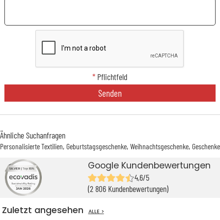
*
Pflichtfeld
Senden
Ähnliche Suchanfragen
Personalisierte Textilien
Geburtstagsgeschenke
Weihnachtsgeschenke
Geschenke
Google Kundenbewertungen
4,6/5
(2 806 Kundenbewertungen)
Zuletzt angesehen
ALLE >