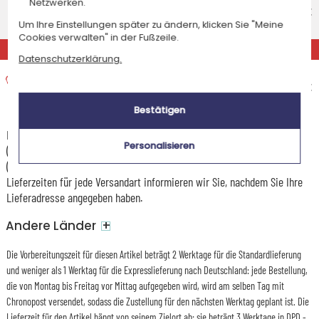
Netzwerken.
Voraussichtliches Lieferdatum
8,95 €
Um Ihre Einstellungen später zu ändern, klicken Sie "Meine
Mittwoch 12 August 2026
Cookies verwalten" in der Fußzeile.
EXPRESS
Datenschutzerklärung.
Expresslieferung nach Hause
Voraussichtliches Lieferdatum
15,95 €
Dienstag 11 August 2026
Bestätigen
Die Versandkosten und Lieferzeiten können je nach Ihrem Wohnort
Personalisieren
(abgelegene oder entlegene Gebiete) und dem Gewicht des Pakets
(Anzahl der bestellten Artikel) variieren. Über die genauen Kosten und
Lieferzeiten für jede Versandart informieren wir Sie, nachdem Sie Ihre
Lieferadresse angegeben haben.
+
Andere Länder
Die Vorbereitungszeit für diesen Artikel beträgt 2 Werktage für die Standardlieferung
und weniger als 1 Werktag für die Expresslieferung nach Deutschland: jede Bestellung,
die von Montag bis Freitag vor Mittag aufgegeben wird, wird am selben Tag mit
Chronopost versendet, sodass die Zustellung für den nächsten Werktag geplant ist. Die
Lieferzeit für den Artikel hängt von seinem Zielort ab: sie beträgt 3 Werktage in DPD -