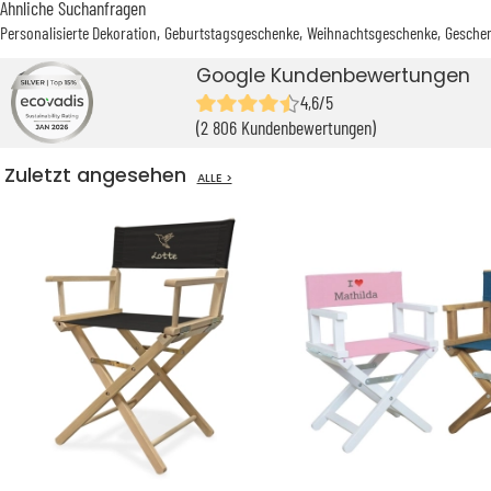
Ähnliche Suchanfragen
Personalisierte Dekoration
Geburtstagsgeschenke
Weihnachtsgeschenke
Geschen
Google Kundenbewertungen
4,6/5
(2 806 Kundenbewertungen)
Zuletzt angesehen
ALLE >