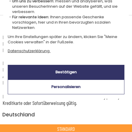
Um uns zu verbessern:
messen und analysieren, was
Personalisiert
unseren BesucherInnen auf der Website gefällt, und sie
in Frankreich
verbessern.
Für relevante Ideen:
Ihnen passende Geschenke
vorschlagen, hier und in Ihren bevorzugten sozialen
Lieferdatum und Lieferpreis
Netzwerken.
Dieser Artikel wird in unserem Atelier in Toulouse personalisiert.
Um Ihre Einstellungen später zu ändern, klicken Sie "Meine
Cookies verwalten" in der Fußzeile.
Er ist für das Angebot "Versandkostenfrei ab 85 € Warenwert" mit der
Hermes-Standardlieferung berechtigt.
Datenschutzerklärung.
Für jede Bestellung unter 85 € gelten die unten aufgeführten
Lieferkosten für den Kauf dieses Artikels.
Bestätigen
Artikel, die in unserem Atelier personalisiert werden (etwa 95% unserer
Produkte), sind mit dem Logo
gekennzeichnet.
Personalisieren
Das Voraussichtliche Lieferdatum ist nur bei einer Zahlung per PayPal,
Kreditkarte oder Sofortüberweisung gültig.
Deutschland
STANDARD