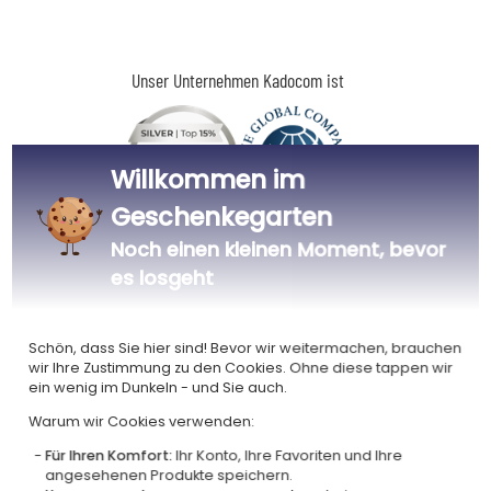
Unser Unternehmen Kadocom ist
Willkommen im
Geschenkegarten
Zertifiziert
Mitglied von
Noch einen kleinen Moment, bevor
Ecovadis Silver
Global Compact
es losgeht
|
Unsere CSR-Politik
Labels
Dieses Geschenk ist
Schön, dass Sie hier sind! Bevor wir weitermachen, brauchen
wir Ihre Zustimmung zu den Cookies. Ohne diese tappen wir
ein wenig im Dunkeln - und Sie auch.
Warum wir Cookies verwenden:
Für Ihren Komfort:
Ihr Konto, Ihre Favoriten und Ihre
angesehenen Produkte speichern.