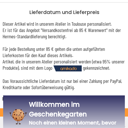
Lieferdatum und Lieferpreis
Dieser Artikel wird in unserem Atelier in Toulouse personalisiert.
Er ist für das Angebot "Versandkostenfrei ab 85 € Warenwert" mit der
Hermes-Standardlieferung berechtigt.
Für jede Bestellung unter 85 € gelten die unten aufgeführten
Lieferkosten für den Kauf dieses Artikels.
Artikel, die in unserem Atelier personalisiert werden (etwa 95% unserer
Produkte), sind mit dem Logo
gekennzeichnet.
Das Voraussichtliche Lieferdatum ist nur bei einer Zahlung per PayPal,
Kreditkarte oder Sofortüberweisung gültig.
Deutschland
Willkommen im
STANDARD
Geschenkegarten
Economy-Versand an einen Paketshop
Noch einen kleinen Moment, bevor
Voraussichtliches Lieferdatum
4,95 €