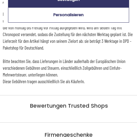
+
Andere Länder
Die Vorbereitungszeit für diesen Artikel beträgt 2 Werktage für die Standardlieferung
Personalisieren
und weniger als 1 Werktag für die Expresslieferung nach Deutschland: jede Bestellung,
die von Montag bis Freitag vor Mittag aufgegeben wird, wird am selben Tag mit
Chronopost versendet, sodass die Zustellung für den nächsten Werktag geplant ist. Die
Lieferzeit für den Artikel hängt von seinem Zielort ab: sie beträgt 3 Werktage in DPD -
Paketshop für Deutschland.
Bitte beachten Sie, dass Lieferungen in Länder außerhalb der Europäischen Union
verschiedenen Gebühren und Steuern, einschließlich Zollgebühren und Einfuhr-
Mehrwertsteuer, unterliegen können.
Diese Gebühren tragen ausschließlich Sie als KäuferIn.
Bewertungen Trusted Shops
Firmengeschenke