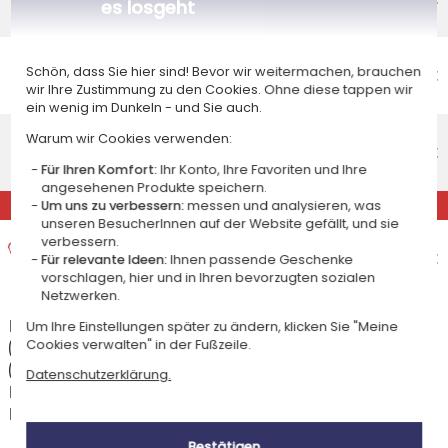
es losgeht
Freitag 14 August 2026
Economy-Versand nach Hause
Schön, dass Sie hier sind! Bevor wir weitermachen, brauchen
Voraussichtliches Lieferdatum
4,95 €
wir Ihre Zustimmung zu den Cookies. Ohne diese tappen wir
Dienstag 18 August 2026
ein wenig im Dunkeln - und Sie auch.
Standardlieferung nach Hause
Warum wir Cookies verwenden:
Voraussichtliches Lieferdatum
8,95 €
Für Ihren Komfort:
Ihr Konto, Ihre Favoriten und Ihre
Mittwoch 12 August 2026
angesehenen Produkte speichern.
EXPRESS
Um uns zu verbessern:
messen und analysieren, was
unseren BesucherInnen auf der Website gefällt, und sie
Expresslieferung nach Hause
verbessern.
Voraussichtliches Lieferdatum
14,95 €
Für relevante Ideen:
Ihnen passende Geschenke
vorschlagen, hier und in Ihren bevorzugten sozialen
Dienstag 11 August 2026
Netzwerken.
Die Versandkosten und Lieferzeiten können je nach Ihrem Wohnort
Um Ihre Einstellungen später zu ändern, klicken Sie "Meine
Cookies verwalten" in der Fußzeile.
(abgelegene oder entlegene Gebiete) und dem Gewicht des Pakets
(Anzahl der bestellten Artikel) variieren. Über die genauen Kosten und
Datenschutzerklärung.
Lieferzeiten für jede Versandart informieren wir Sie, nachdem Sie Ihre
Lieferadresse angegeben haben.
Bestätigen