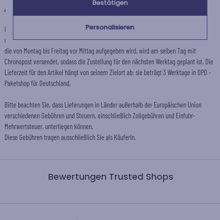
Bestätigen
+
Andere Länder
Personalisieren
Die Vorbereitungszeit für diesen Artikel beträgt 2 Werktage für die Standardlieferung
und weniger als 1 Werktag für die Expresslieferung nach Deutschland: jede Bestellung,
die von Montag bis Freitag vor Mittag aufgegeben wird, wird am selben Tag mit
Chronopost versendet, sodass die Zustellung für den nächsten Werktag geplant ist. Die
Lieferzeit für den Artikel hängt von seinem Zielort ab: sie beträgt 3 Werktage in DPD -
Paketshop für Deutschland.
Bitte beachten Sie, dass Lieferungen in Länder außerhalb der Europäischen Union
verschiedenen Gebühren und Steuern, einschließlich Zollgebühren und Einfuhr-
Mehrwertsteuer, unterliegen können.
Diese Gebühren tragen ausschließlich Sie als KäuferIn.
Bewertungen Trusted Shops