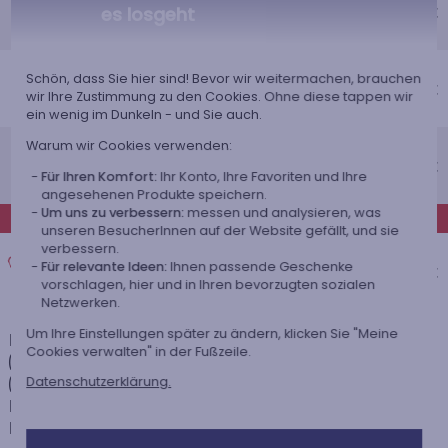
Voraussichtliches Lieferdatum
4,95 €
es losgeht
Freitag 14 August 2026
Economy-Versand nach Hause
Schön, dass Sie hier sind! Bevor wir weitermachen, brauchen
Voraussichtliches Lieferdatum
4,95 €
wir Ihre Zustimmung zu den Cookies. Ohne diese tappen wir
Dienstag 18 August 2026
ein wenig im Dunkeln - und Sie auch.
Standardlieferung nach Hause
Warum wir Cookies verwenden:
Voraussichtliches Lieferdatum
8,95 €
Für Ihren Komfort:
Ihr Konto, Ihre Favoriten und Ihre
Mittwoch 12 August 2026
angesehenen Produkte speichern.
Um uns zu verbessern:
messen und analysieren, was
EXPRESS
unseren BesucherInnen auf der Website gefällt, und sie
Expresslieferung nach Hause
verbessern.
Für relevante Ideen:
Ihnen passende Geschenke
Voraussichtliches Lieferdatum
14,95 €
vorschlagen, hier und in Ihren bevorzugten sozialen
Dienstag 11 August 2026
Netzwerken.
Um Ihre Einstellungen später zu ändern, klicken Sie "Meine
Die Versandkosten und Lieferzeiten können je nach Ihrem Wohnort
Cookies verwalten" in der Fußzeile.
(abgelegene oder entlegene Gebiete) und dem Gewicht des Pakets
(Anzahl der bestellten Artikel) variieren. Über die genauen Kosten und
Datenschutzerklärung.
Lieferzeiten für jede Versandart informieren wir Sie, nachdem Sie Ihre
Lieferadresse angegeben haben.