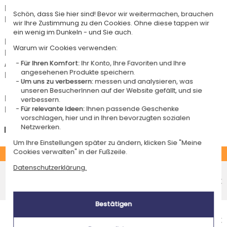
Er ist für das Angebot "Versandkostenfrei ab 85 € Warenwert" mit der
Schön, dass Sie hier sind! Bevor wir weitermachen, brauchen
Hermes-Standardlieferung berechtigt.
wir Ihre Zustimmung zu den Cookies. Ohne diese tappen wir
ein wenig im Dunkeln - und Sie auch.
Für jede Bestellung unter 85 € gelten die unten aufgeführten
Warum wir Cookies verwenden:
Lieferkosten für den Kauf dieses Artikels.
Artikel, die in unserem Atelier personalisiert werden (etwa 95% unserer
Für Ihren Komfort:
Ihr Konto, Ihre Favoriten und Ihre
angesehenen Produkte speichern.
Produkte), sind mit dem Logo
gekennzeichnet.
Um uns zu verbessern:
messen und analysieren, was
unseren BesucherInnen auf der Website gefällt, und sie
Das Voraussichtliche Lieferdatum ist nur bei einer Zahlung per PayPal,
verbessern.
Kreditkarte oder Sofortüberweisung gültig.
Für relevante Ideen:
Ihnen passende Geschenke
vorschlagen, hier und in Ihren bevorzugten sozialen
Netzwerken.
Deutschland
Um Ihre Einstellungen später zu ändern, klicken Sie "Meine
Cookies verwalten" in der Fußzeile.
STANDARD
Datenschutzerklärung.
Economy-Versand an einen Paketshop
Voraussichtliches Lieferdatum
4,95 €
Freitag 14 August 2026
Bestätigen
Economy-Versand nach Hause
Voraussichtliches Lieferdatum
5,95 €