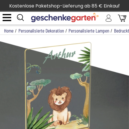
Kostenlose Paketshop-Lieferung ab 85 € Einkauf
Home
/
Personalisierte Dekoration
/
Personalisierte Lampen
/
Bedruck