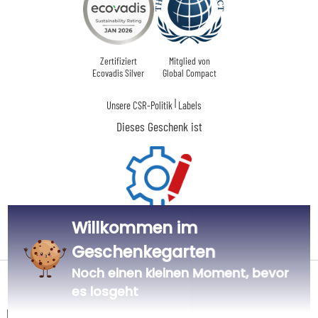
Zertifiziert
Mitglied von
Ecovadis Silver
Global Compact
|
Unsere CSR-Politik
Labels
Dieses Geschenk ist
Willkommen im
Personalisiert
in Frankreich
Geschenkegarten
Noch einen kleinen Moment, bevor
Lieferdatum und Lieferpreis
es losgeht
Dieser Artikel wird in unserem Atelier in Toulouse personalisiert.