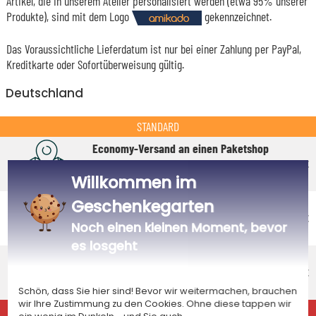
Artikel, die in unserem Atelier personalisiert werden (etwa 95% unserer
Produkte), sind mit dem Logo
gekennzeichnet.
Das Voraussichtliche Lieferdatum ist nur bei einer Zahlung per PayPal,
Kreditkarte oder Sofortüberweisung gültig.
Deutschland
STANDARD
Economy-Versand an einen Paketshop
Voraussichtliches Lieferdatum
4,95 €
Willkommen im
Freitag 14 August 2026
Economy-Versand nach Hause
Geschenkegarten
Voraussichtliches Lieferdatum
4,95 €
Noch einen kleinen Moment, bevor
Dienstag 18 August 2026
es losgeht
Standardlieferung nach Hause
Voraussichtliches Lieferdatum
8,95 €
Mittwoch 12 August 2026
Schön, dass Sie hier sind! Bevor wir weitermachen, brauchen
wir Ihre Zustimmung zu den Cookies. Ohne diese tappen wir
EXPRESS