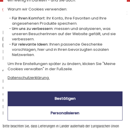
ein wenig im Dunkeln - und Sie auch.
Expresslieferung nach Hause
Warum wir Cookies verwenden:
Voraussichtliches Lieferdatum
14,95 €
Für Ihren Komfort:
Ihr Konto, Ihre Favoriten und Ihre
Dienstag 11 August 2026
angesehenen Produkte speichern.
Um uns zu verbessern:
messen und analysieren, was
Die Versandkosten und Lieferzeiten können je nach Ihrem Wohnort
unseren BesucherInnen auf der Website gefällt, und sie
(abgelegene oder entlegene Gebiete) und dem Gewicht des Pakets
verbessern.
Für relevante Ideen:
Ihnen passende Geschenke
(Anzahl der bestellten Artikel) variieren. Über die genauen Kosten und
vorschlagen, hier und in Ihren bevorzugten sozialen
Lieferzeiten für jede Versandart informieren wir Sie, nachdem Sie Ihre
Netzwerken.
Lieferadresse angegeben haben.
Um Ihre Einstellungen später zu ändern, klicken Sie "Meine
+
Andere Länder
Cookies verwalten" in der Fußzeile.
Datenschutzerklärung.
Die Vorbereitungszeit für diesen Artikel beträgt 2 Werktage für die Standardlieferung
und weniger als 1 Werktag für die Expresslieferung nach Deutschland: jede Bestellung,
die von Montag bis Freitag vor Mittag aufgegeben wird, wird am selben Tag mit
Bestätigen
Chronopost versendet, sodass die Zustellung für den nächsten Werktag geplant ist. Die
Lieferzeit für den Artikel hängt von seinem Zielort ab: sie beträgt 3 Werktage in DPD -
Paketshop für Deutschland.
Personalisieren
Bitte beachten Sie, dass Lieferungen in Länder außerhalb der Europäischen Union