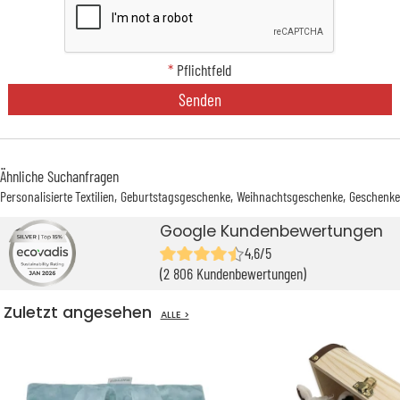
*
Pflichtfeld
Senden
Ähnliche Suchanfragen
Personalisierte Textilien
Geburtstagsgeschenke
Weihnachtsgeschenke
Geschenke
Google Kundenbewertungen
4,6/5
(2 806 Kundenbewertungen)
Zuletzt angesehen
ALLE >