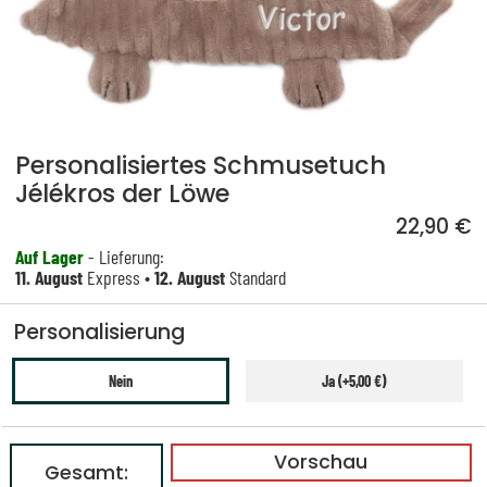
Personalisiertes Schmusetuch
Jélékros der Löwe
22,90 €
Auf Lager
- Lieferung:
11. August
Express •
12. August
Standard
Personalisierung
Nein
Ja (+5,00 €)
Vorschau
Gesamt: