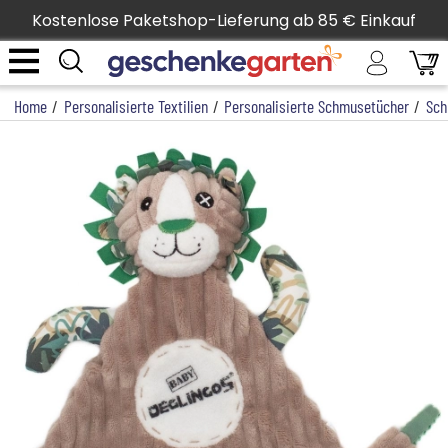
Kostenlose Paketshop-Lieferung ab 85 € Einkauf
Home
/
Personalisierte Textilien
/
Personalisierte Schmusetücher
/
Sch