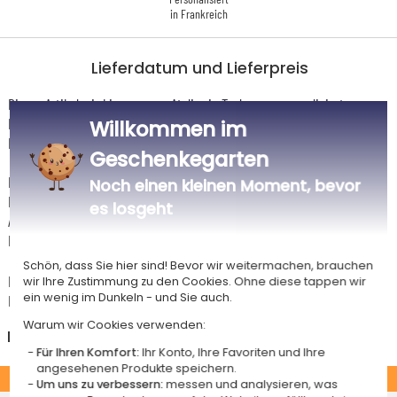
in Frankreich
Lieferdatum und Lieferpreis
Dieser Artikel wird in unserem Atelier in Toulouse personalisiert.
Er ist für das Angebot "Versandkostenfrei ab 85 € Warenwert" mit der
Willkommen im
Hermes-Standardlieferung berechtigt.
Geschenkegarten
Für jede Bestellung unter 85 € gelten die unten aufgeführten
Noch einen kleinen Moment, bevor
Lieferkosten für den Kauf dieses Artikels.
es losgeht
Artikel, die in unserem Atelier personalisiert werden (etwa 95% unserer
Produkte), sind mit dem Logo
gekennzeichnet.
Schön, dass Sie hier sind! Bevor wir weitermachen, brauchen
Das Voraussichtliche Lieferdatum ist nur bei einer Zahlung per PayPal,
wir Ihre Zustimmung zu den Cookies. Ohne diese tappen wir
ein wenig im Dunkeln - und Sie auch.
Kreditkarte oder Sofortüberweisung gültig.
Warum wir Cookies verwenden:
Deutschland
Für Ihren Komfort:
Ihr Konto, Ihre Favoriten und Ihre
angesehenen Produkte speichern.
STANDARD
Um uns zu verbessern:
messen und analysieren, was