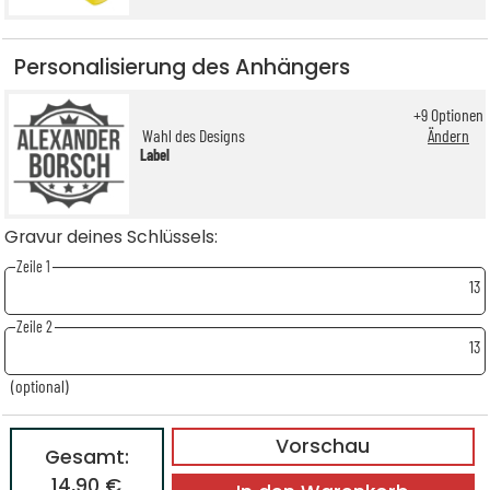
Personalisierung des Anhängers
+
9
Optionen
Wahl des Designs
Ändern
Label
Gravur deines Schlüssels:
Zeile 1
13
Zeile 2
13
(optional)
Vorschau
Gesamt:
14,90 €