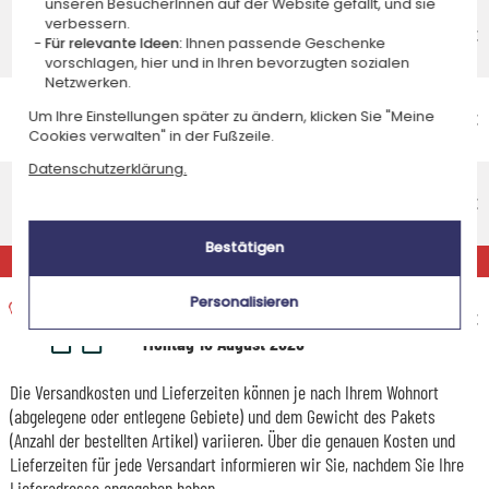
unseren BesucherInnen auf der Website gefällt, und sie
Economy-Versand an einen Paketshop
verbessern.
Voraussichtliches Lieferdatum
4,95 €
Für relevante Ideen:
Ihnen passende Geschenke
Donnerstag 13 August 2026
vorschlagen, hier und in Ihren bevorzugten sozialen
Netzwerken.
Economy-Versand nach Hause
Um Ihre Einstellungen später zu ändern, klicken Sie "Meine
Voraussichtliches Lieferdatum
4,95 €
Cookies verwalten" in der Fußzeile.
Montag 17 August 2026
Datenschutzerklärung.
Standardlieferung nach Hause
Voraussichtliches Lieferdatum
8,95 €
Dienstag 11 August 2026
Bestätigen
EXPRESS
Expresslieferung nach Hause
Personalisieren
Voraussichtliches Lieferdatum
14,95 €
Montag 10 August 2026
Die Versandkosten und Lieferzeiten können je nach Ihrem Wohnort
(abgelegene oder entlegene Gebiete) und dem Gewicht des Pakets
(Anzahl der bestellten Artikel) variieren. Über die genauen Kosten und
Lieferzeiten für jede Versandart informieren wir Sie, nachdem Sie Ihre
Lieferadresse angegeben haben.