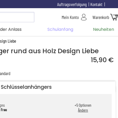
Auftragsverfolgung
Kontakt
Mein Konto
Warenkorb
der Anlass
Schulanfang
Neuheiten
sign Liebe
er rund aus Holz Design Liebe
15,90 €
andard
s Schlüsselanhängers
igns
+
5
Optionen
 Frau
Ändern