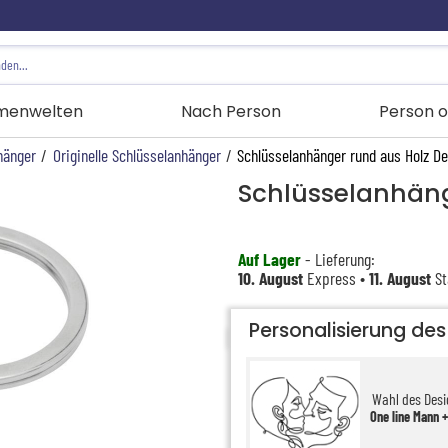
menwelten
Nach Person
Person o
hänger
/
Originelle Schlüsselanhänger
/
Schlüsselanhänger rund aus Holz De
Schlüsselanhäng
Auf Lager
- Lieferung:
10. August
Express •
11. August
St
Personalisierung de
Wahl des Des
One line Mann +