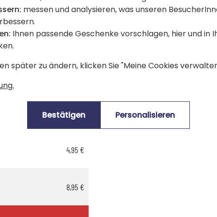
ssern:
messen und analysieren, was unseren BesucherInn
für den Kauf dieses Artikels.
erbessern.
Produkte), sind mit dem Logo
gekennzeichnet.
en:
Ihnen passende Geschenke vorschlagen, hier und in 
editkarte oder Sofortüberweisung gültig.
ken.
en später zu ändern, klicken Sie "Meine Cookies verwalten"
ung.
4,95 €
Bestätigen
Personalisieren
4,95 €
8,95 €