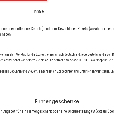
14,95 €
ene oder entlegene Gebiete) und dem Gewicht des Pakets (Anzahl der bestellt
n haben.
d weniger als 1 Werktag für die Expresslieferung nach Deutschland: jede Bestellung, die vo
 den Artikel hängt von seinem Zielort ab: sie beträgt 3 Werktage in DPD - Paketshop für Deut
iedenen Gebühren und Steuern, einschließlich Zollgebühren und Einfuhr-Mehrwertsteuer, un
Firmengeschenke
in Angebot für ein Firmengeschenk oder eine Großbestellung (Stückzahl über