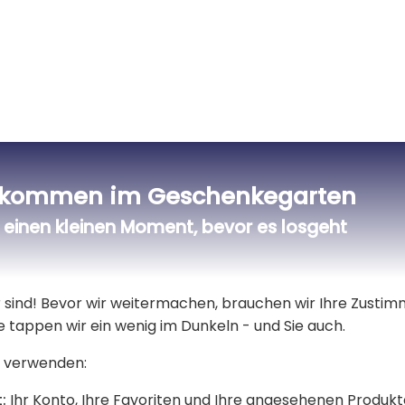
lkommen im Geschenkegarten
einen kleinen Moment, bevor es losgeht
Bewertungen Trusted Shops
er sind! Bevor wir weitermachen, brauchen wir Ihre Zusti
e tappen wir ein wenig im Dunkeln - und Sie auch.
Lieferdatum und Lieferpreis
 verwenden:
mes-Standardlieferung berechtigt.
:
Ihr Konto, Ihre Favoriten und Ihre angesehenen Produkt