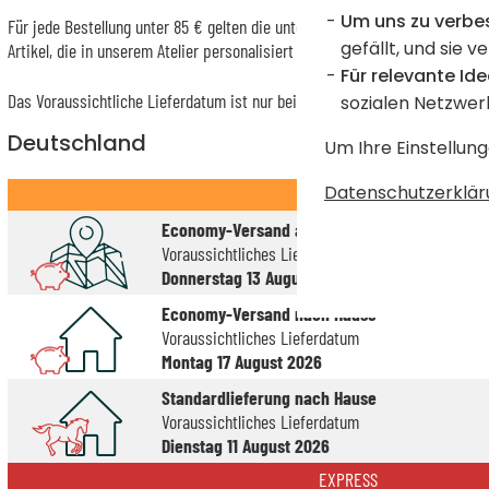
Um uns zu verbe
Für jede Bestellung unter 85 € gelten die unten aufgeführten Lieferkosten 
gefällt, und sie v
Artikel, die in unserem Atelier personalisiert werden (etwa 95% unserer 
Für relevante Ide
Das Voraussichtliche Lieferdatum ist nur bei einer Zahlung per PayPal, Kr
sozialen Netzwer
Deutschland
Um Ihre Einstellung
Datenschutzerklär
STANDARD
Economy-Versand an einen Paketshop
Voraussichtliches Lieferdatum
Donnerstag 13 August 2026
Economy-Versand nach Hause
Voraussichtliches Lieferdatum
Montag 17 August 2026
Standardlieferung nach Hause
Voraussichtliches Lieferdatum
Dienstag 11 August 2026
EXPRESS