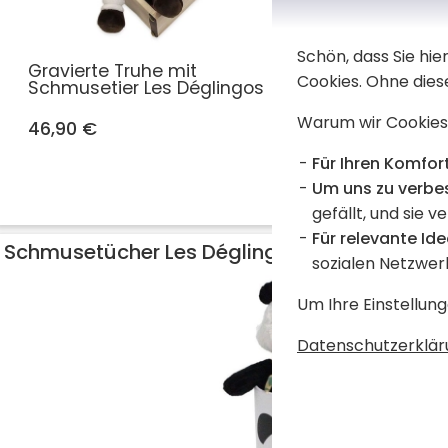
Schön, dass Sie hi
Gravierte Truhe mit
Personal
Cookies. Ohne dies
Schmusetier Les Déglingos
Jélékros 
Warum wir Cookies
46,90 €
22,90 €
Für Ihren Komfort
Um uns zu verbe
gefällt, und sie v
Für relevante Ide
Schmusetücher Les Déglingos ohne Personal
sozialen Netzwer
Um Ihre Einstellung
Datenschutzerklär