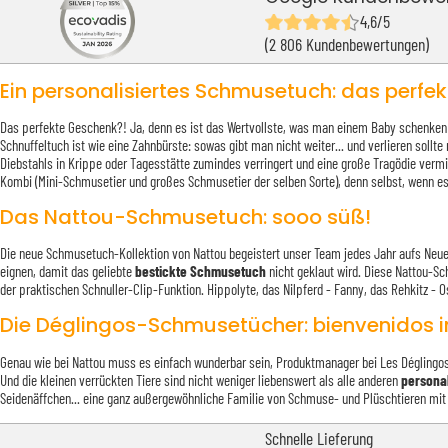
4,6/5
(2 806 Kundenbewertungen)
Ein personalisiertes Schmusetuch: das perfe
Das perfekte Geschenk?! Ja, denn es ist das Wertvollste, was man einem Baby schenken
Schnuffeltuch ist wie eine Zahnbürste: sowas gibt man nicht weiter... und verlieren soll
Diebstahls in Krippe oder Tagesstätte zumindes verringert und eine große Tragödie vermi
Kombi (Mini-Schmusetier und großes Schmusetier der selben Sorte), denn selbst, wenn es 
Das Nattou-Schmusetuch: sooo süß!
Die neue Schmusetuch-Kollektion von Nattou begeistert unser Team jedes Jahr aufs Neue un
eignen, damit das geliebte
bestickte Schmusetuch
nicht geklaut wird. Diese Nattou-Sc
der praktischen Schnuller-Clip-Funktion. Hippolyte, das Nilpferd - Fanny, das Rehkitz - 
Die Déglingos-Schmusetücher: bienvenidos 
Genau wie bei Nattou muss es einfach wunderbar sein, Produktmanager bei Les Déglingos z
Und die kleinen verrückten Tiere sind nicht weniger liebenswert als alle anderen
persona
Seidenäffchen... eine ganz außergewöhnliche Familie von Schmuse- und Plüschtieren mit vi
Schnelle Lieferung