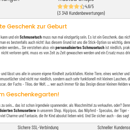
4,6/5
(3 349 Kundenbewertungen)
kte Geschenk zur Geburt
 kann und ein
Schmusetuch
muss nun mal einzigartig sein. Es ist ein Geschenk, das ni
te man es bestenfalls auch nicht! Aus diesem Grund ist uns die Stick-Option so wichtig, d
eden werden... Sie verstehen also: ein
personalisiertes Schmusetuch
ist niedlich, pra
nicht verloren geht, muss es von Zeit zu Zeit gewaschen werden und ein Ersatz muss drin
d lässt uns alle in unsere eigene Kindheit zurückfallen. Kleine Tiere, eines weicher und 
hmusetücher sind nicht nur niedlich, sondern auch sehr funktionell mit kleinen Laschen, d
Oscar, der Fuchs - Tiloo, der Wolf, ... wer auch immer für das Design dieser kleinen Held
im Geschenkegarten!
u sein... das ist schon irgendwie spannender, als Waschmittel zu verkaufen, oder? Denn d
lisierten Schmusetiere
in unserem Shop. Hippipos, das Nilpferd - Speculos, der Tiger 
el Charme und Fantasie, die Ihr Kind absolut lieben wird. Und Sie sicher auch - das sagt 
Sichere SSL-Verbindung
Schneller Kundense