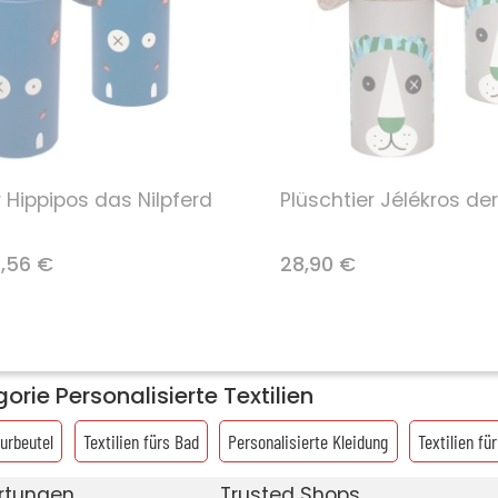
r Hippipos das Nilpferd
Plüschtier Jélékros de
1,56 €
28,90 €
rie Personalisierte Textilien
urbeutel
Textilien fürs Bad
Personalisierte Kleidung
Textilien fü
rtungen
Trusted Shops