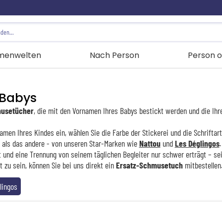
menwelten
Nach Person
Person o
 Babys
musetücher
, die mit den Vornamen Ihres Babys bestickt werden und die Ihr
namen Ihres Kindes ein, wählen Sie die Farbe der Stickerei und die Schrifta
r als das andere - von unseren Star-Marken wie
Nattou
und
Les Déglingos
.
gt und eine Trennung von seinem täglichen Begleiter nur schwer erträgt – s
t zu sein, können Sie bei uns direkt ein
Ersatz-Schmusetuch
mitbestellen
lingos