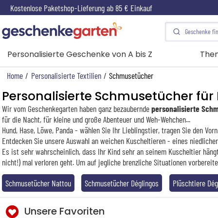
Kostenlose Paketshop-Lieferung ab 85 € Einkauf
Personalisierte Geschenke von A bis Z
The
Home
/
Personalisierte Textilien
/
Schmusetücher
Personalisierte Schmusetücher für
Wir vom Geschenkegarten haben ganz bezaubernde
personalisierte Sch
für die Nacht, für kleine und große Abenteuer und Weh-Wehchen...
Hund, Hase, Löwe, Panda - wählen Sie Ihr Lieblingstier, tragen Sie den Vor
Entdecken Sie unsere Auswahl an weichen Kuscheltieren - eines niedliche
Es ist sehr wahrscheinlich, dass Ihr Kind sehr an seinem Kuscheltier hän
nicht!) mal verloren geht. Um auf jegliche brenzliche Situationen vorbereite
Schmusetücher Nattou
Schmusetücher Déglingos
Plüschtiere Dég
Unsere Favoriten