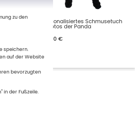
mmung zu den
musetuch
Personalisiertes Schmusetuch
Rototos der Panda
22,90 €
e speichern.
en auf der Website
Ihren bevorzugten
 in der Fußzeile.