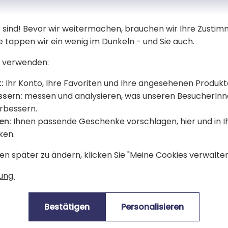
er sind! Bevor wir weitermachen, brauchen wir Ihre Zusti
isiertes Schmusetuch
Personalisiertes Sch
e tappen wir ein wenig im Dunkeln - und Sie auch.
der Löwe
Pomelos der Strauß
 verwenden:
22,90 €
:
Ihr Konto, Ihre Favoriten und Ihre angesehenen Produkt
ssern:
messen und analysieren, was unseren BesucherInn
erbessern.
en:
Ihnen passende Geschenke vorschlagen, hier und in 
isierung
ken.
en später zu ändern, klicken Sie "Meine Cookies verwalten"
ung.
Bestätigen
Personalisieren