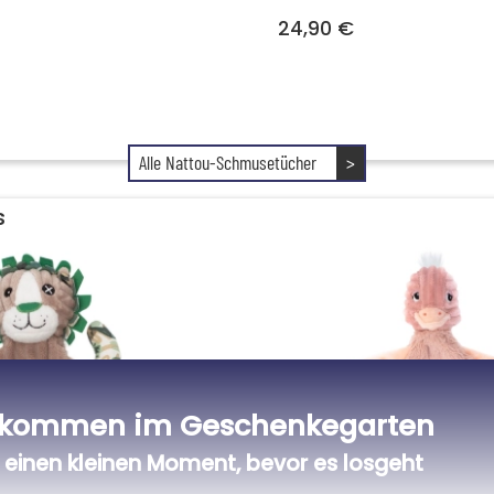
24,90 €
Alle Nattou-Schmusetücher
>
s
lkommen im Geschenkegarten
einen kleinen Moment, bevor es losgeht