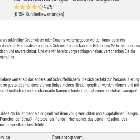
4,7/5
(6 194 Kundenbewertungen)
cht an zukünftige Geschwister oder Cousins weitergegeben werden kann, denn ein
enn durch die Personalisierung Ihres Schmusetuches kann die Gefahr des Verlustes oder des
ktisch und unverzichtbar. Und wie wir bereits vorgeschlagen haben: verschenken Sie die
gend her...
liebenswerter als das andere, auf Schnuffeltüchern, die sich perfekt zur Personalisierung
ie so gestaltet sind, dass sie von Babys kleinen Händen gegriffen werden können, und mit
en verantwortlich ist und so charmante Namen erfunden hat, hat einen absoluten Traumjob!
iese Marke ist mehr als originell mit ihren völlig verrückten und ausgefallenen Designs.
- Pomelos, der Strauß - Rototos, der Panda - Muchachos, das Lama - Kézakos, das
uns unser elterliches Gefühl.
rvice
Bonusprogramm