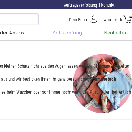
Auftragsverfolgung
Kontakt
Mein Konto
Warenkorb
der Anlass
Schulanfang
Neuheiten
en kleinen Schatz nicht aus den Augen lassen werden. Charmante Begleiter
rt aus und wir besticken Ihnen Ihr ganz persönliches
Schmusetuch
.
ei es beim Waschen oder schlimmer noch: wenn das Kuscheltier (hoffentlich
.