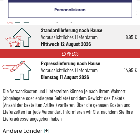
Economy-Versand nach Hause
Personalisieren
Voraussichtliches Lieferdatum
4,95 €
Dienstag 18 August 2026
Standardlieferung nach Hause
Voraussichtliches Lieferdatum
8,95 €
Mittwoch 12 August 2026
EXPRESS
Expresslieferung nach Hause
Voraussichtliches Lieferdatum
14,95 €
Dienstag 11 August 2026
Die Versandkosten und Lieferzeiten können je nach Ihrem Wohnort
(abgelegene oder entlegene Gebiete) und dem Gewicht des Pakets
(Anzahl der bestellten Artikel) variieren. Über die genauen Kosten und
Lieferzeiten für jede Versandart informieren wir Sie, nachdem Sie Ihre
Lieferadresse angegeben haben.
+
Andere Länder