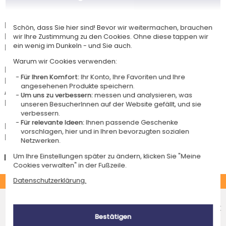
Lieferdatum und Lieferpreis
Dieser Artikel wird in unserem Atelier in Toulouse personalisiert.
Schön, dass Sie hier sind! Bevor wir weitermachen, brauchen
Er ist für das Angebot "Versandkostenfrei ab 85 € Warenwert" mit der
wir Ihre Zustimmung zu den Cookies. Ohne diese tappen wir
Hermes-Standardlieferung berechtigt.
ein wenig im Dunkeln - und Sie auch.
Warum wir Cookies verwenden:
Für jede Bestellung unter 85 € gelten die unten aufgeführten
Für Ihren Komfort:
Ihr Konto, Ihre Favoriten und Ihre
Lieferkosten für den Kauf dieses Artikels.
angesehenen Produkte speichern.
Artikel, die in unserem Atelier personalisiert werden (etwa 95% unserer
Um uns zu verbessern:
messen und analysieren, was
Produkte), sind mit dem Logo
gekennzeichnet.
unseren BesucherInnen auf der Website gefällt, und sie
verbessern.
Für relevante Ideen:
Ihnen passende Geschenke
Das Voraussichtliche Lieferdatum ist nur bei einer Zahlung per PayPal,
vorschlagen, hier und in Ihren bevorzugten sozialen
Kreditkarte oder Sofortüberweisung gültig.
Netzwerken.
Deutschland
Um Ihre Einstellungen später zu ändern, klicken Sie "Meine
Cookies verwalten" in der Fußzeile.
STANDARD
Datenschutzerklärung.
Economy-Versand an einen Paketshop
Voraussichtliches Lieferdatum
4,95 €
Bestätigen
Freitag 14 August 2026