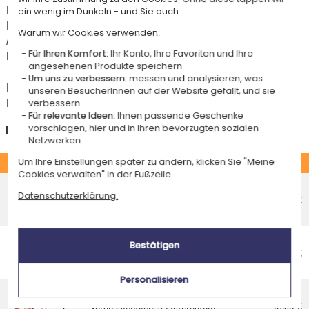
Für jede Bestellung unter 85 € gelten die unten aufgeführten
ein wenig im Dunkeln - und Sie auch.
Lieferkosten für den Kauf dieses Artikels.
Warum wir Cookies verwenden:
Artikel, die in unserem Atelier personalisiert werden (etwa 95% unserer
Produkte), sind mit dem Logo
gekennzeichnet.
Für Ihren Komfort:
Ihr Konto, Ihre Favoriten und Ihre
angesehenen Produkte speichern.
Um uns zu verbessern:
messen und analysieren, was
Das Voraussichtliche Lieferdatum ist nur bei einer Zahlung per PayPal,
unseren BesucherInnen auf der Website gefällt, und sie
Kreditkarte oder Sofortüberweisung gültig.
verbessern.
Für relevante Ideen:
Ihnen passende Geschenke
Deutschland
vorschlagen, hier und in Ihren bevorzugten sozialen
Netzwerken.
STANDARD
Um Ihre Einstellungen später zu ändern, klicken Sie "Meine
Cookies verwalten" in der Fußzeile.
Economy-Versand an einen Paketshop
Datenschutzerklärung.
Voraussichtliches Lieferdatum
5,95 €
Donnerstag 13 August 2026
Economy-Versand nach Hause
Bestätigen
Voraussichtliches Lieferdatum
6,95 €
Montag 17 August 2026
Personalisieren
Standardlieferung nach Hause
Voraussichtliches Lieferdatum
10,95 €