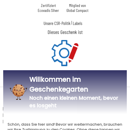
Zertifiziert
Mitglied von
Ecovadis Silver
Global Compact
|
Unsere CSR-Politik
Labels
Dieses Geschenk ist
Personalisiert
Willkommen im
in Frankreich
Geschenkegarten
Lieferdatum und Lieferpreis
Noch einen kleinen Moment, bevor
es losgeht
Dieser Artikel wird in unserem Atelier in Toulouse personalisiert.
Er ist für das Angebot "Versandkostenfrei ab 85 € Warenwert" mit der
Hermes-Standardlieferung berechtigt.
Schön, dass Sie hier sind! Bevor wir weitermachen, brauchen
wir Ihre Zustimmung zu den Cookies. Ohne diese tappen wir