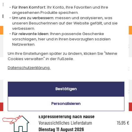
Kreditkarte oder Sofortüberweisung gültig.
Für Ihren Komfort:
Ihr Konto, Ihre Favoriten und Ihre
angesehenen Produkte speichern.
Deutschland
Um uns zu verbessern:
messen und analysieren, was
unseren BesucherInnen auf der Website gefällt, und sie
verbessern.
STANDARD
Für relevante Ideen:
Ihnen passende Geschenke
Economy-Versand an einen Paketshop
vorschlagen, hier und in Ihren bevorzugten sozialen
Netzwerken.
Voraussichtliches Lieferdatum
4,95 €
Freitag 14 August 2026
Um Ihre Einstellungen später zu ändern, klicken Sie "Meine
Cookies verwalten" in der Fußzeile.
Economy-Versand nach Hause
Datenschutzerklärung.
Voraussichtliches Lieferdatum
5,95 €
Dienstag 18 August 2026
Standardlieferung nach Hause
Bestätigen
Voraussichtliches Lieferdatum
9,95 €
Mittwoch 12 August 2026
Personalisieren
EXPRESS
Expresslieferung nach Hause
Voraussichtliches Lieferdatum
15,95 €
Dienstag 11 August 2026