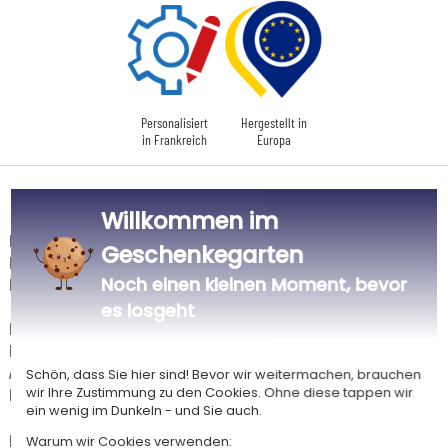
Personalisiert
Hergestellt in
in Frankreich
Europa
Lieferdatum und Lieferpreis
Willkommen im
Dieser Artikel wird in unserem Atelier in Toulouse personalisiert.
Geschenkegarten
Er ist für das Angebot "Versandkostenfrei ab 85 € Warenwert" mit der
Noch einen kleinen Moment, bevor
Hermes-Standardlieferung berechtigt.
es losgeht
Für jede Bestellung unter 85 € gelten die unten aufgeführten
Lieferkosten für den Kauf dieses Artikels.
Artikel, die in unserem Atelier personalisiert werden (etwa 95% unserer
Schön, dass Sie hier sind! Bevor wir weitermachen, brauchen
Produkte), sind mit dem Logo
gekennzeichnet.
wir Ihre Zustimmung zu den Cookies. Ohne diese tappen wir
ein wenig im Dunkeln - und Sie auch.
Das Voraussichtliche Lieferdatum ist nur bei einer Zahlung per PayPal,
Warum wir Cookies verwenden: