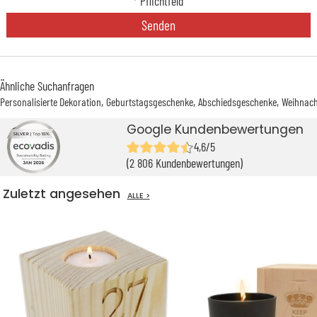
*
Pflichtfeld
Senden
Ähnliche Suchanfragen
Personalisierte Dekoration
Geburtstagsgeschenke
Abschiedsgeschenke
Weihnac
Google Kundenbewertungen
4,6/5
(2 806 Kundenbewertungen)
Zuletzt angesehen
ALLE >