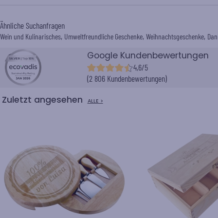
Ähnliche Suchanfragen
Wein und Kulinarisches
Umweltfreundliche Geschenke
Weihnachtsgeschenke
Dan
Google Kundenbewertungen
4,6/5
(2 806 Kundenbewertungen)
Zuletzt angesehen
ALLE >