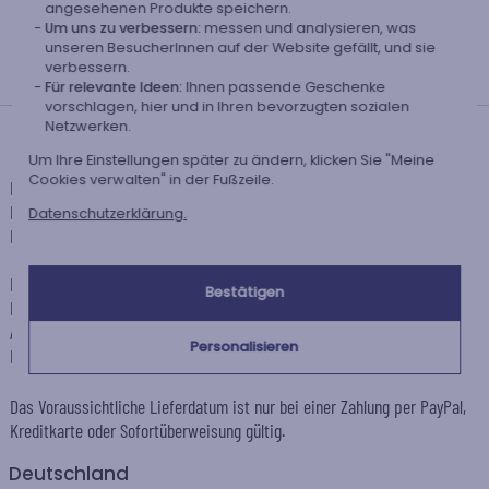
angesehenen Produkte speichern.
Um uns zu verbessern:
messen und analysieren, was
unseren BesucherInnen auf der Website gefällt, und sie
Personalisiert
Hergestellt in
verbessern.
in Frankreich
Europa
Für relevante Ideen:
Ihnen passende Geschenke
vorschlagen, hier und in Ihren bevorzugten sozialen
Netzwerken.
Lieferdatum und Lieferpreis
Um Ihre Einstellungen später zu ändern, klicken Sie "Meine
Cookies verwalten" in der Fußzeile.
Dieser Artikel wird in unserem Atelier in Toulouse personalisiert.
Er ist für das Angebot "Versandkostenfrei ab 85 € Warenwert" mit der
Datenschutzerklärung.
Hermes-Standardlieferung berechtigt.
Für jede Bestellung unter 85 € gelten die unten aufgeführten
Bestätigen
Lieferkosten für den Kauf dieses Artikels.
Artikel, die in unserem Atelier personalisiert werden (etwa 95% unserer
Personalisieren
Produkte), sind mit dem Logo
gekennzeichnet.
Das Voraussichtliche Lieferdatum ist nur bei einer Zahlung per PayPal,
Kreditkarte oder Sofortüberweisung gültig.
Deutschland