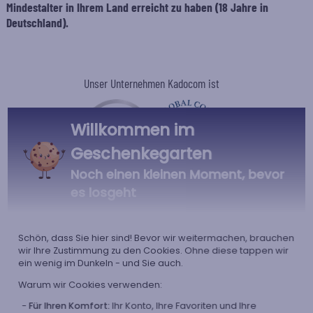
Mindestalter in Ihrem Land erreicht zu haben (18 Jahre in
Deutschland).
Unser Unternehmen Kadocom ist
Willkommen im
Geschenkegarten
Noch einen kleinen Moment, bevor
Zertifiziert
Mitglied von
es losgeht
Ecovadis Silver
Global Compact
|
Unsere CSR-Politik
Labels
Schön, dass Sie hier sind! Bevor wir weitermachen, brauchen
Dieses Geschenk ist
wir Ihre Zustimmung zu den Cookies. Ohne diese tappen wir
ein wenig im Dunkeln - und Sie auch.
Warum wir Cookies verwenden:
Für Ihren Komfort:
Ihr Konto, Ihre Favoriten und Ihre