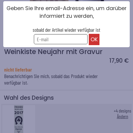
Geben Sie Ihre email-Adresse ein, um darüber
informiert zu werden,
sobald der Artikel wieder verfügbar ist
Weinkiste Neujahr mit Gravur
17,90 €
nicht lieferbar
Benachrichtigen Sie mich, sobald das Produkt wieder
verfügbar ist.
Wahl des Designs
+
4
designs
Ändern