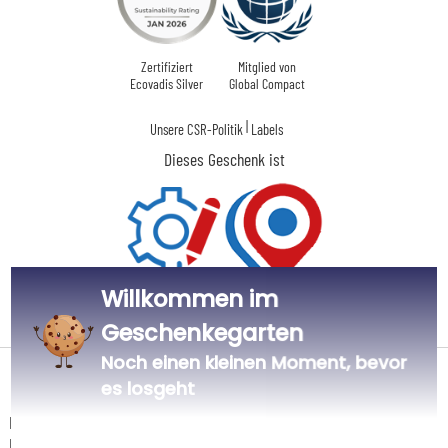
Zertifiziert
Mitglied von
Ecovadis Silver
Global Compact
|
Unsere CSR-Politik
Labels
Dieses Geschenk ist
Willkommen im
Personalisiert
Hergestellt in
in Frankreich
Frankreich
Geschenkegarten
Noch einen kleinen Moment, bevor
Lieferdatum und Lieferpreis
es losgeht
Dieser Artikel wird in unserem Atelier in Toulouse personalisiert.
Er ist für das Angebot "Versandkostenfrei ab 85 € Warenwert" mit der