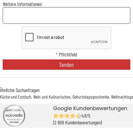
Weitere Informationen
*
Pflichtfeld
Senden
Ähnliche Suchanfragen
Küche und Esstisch
Wein und Kulinarisches
Geburtstagsgeschenke
Weihnachtsg
Google Kundenbewertungen
4,6/5
(2 806 Kundenbewertungen)