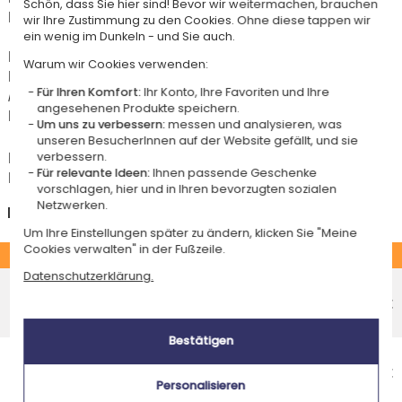
Schön, dass Sie hier sind! Bevor wir weitermachen, brauchen
Hermes-Standardlieferung berechtigt.
wir Ihre Zustimmung zu den Cookies. Ohne diese tappen wir
ein wenig im Dunkeln - und Sie auch.
Für jede Bestellung unter 85 € gelten die unten aufgeführten
Warum wir Cookies verwenden:
Lieferkosten für den Kauf dieses Artikels.
Für Ihren Komfort:
Ihr Konto, Ihre Favoriten und Ihre
Artikel, die in unserem Atelier personalisiert werden (etwa 95% unserer
angesehenen Produkte speichern.
Produkte), sind mit dem Logo
gekennzeichnet.
Um uns zu verbessern:
messen und analysieren, was
unseren BesucherInnen auf der Website gefällt, und sie
Das Voraussichtliche Lieferdatum ist nur bei einer Zahlung per PayPal,
verbessern.
Für relevante Ideen:
Ihnen passende Geschenke
Kreditkarte oder Sofortüberweisung gültig.
vorschlagen, hier und in Ihren bevorzugten sozialen
Netzwerken.
Deutschland
Um Ihre Einstellungen später zu ändern, klicken Sie "Meine
Cookies verwalten" in der Fußzeile.
STANDARD
Datenschutzerklärung.
Economy-Versand an einen Paketshop
Voraussichtliches Lieferdatum
4,95 €
Freitag 14 August 2026
Bestätigen
Economy-Versand nach Hause
Voraussichtliches Lieferdatum
5,95 €
Personalisieren
Dienstag 18 August 2026