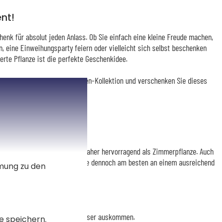
nt!
henk für absolut jeden Anlass. Ob Sie einfach eine kleine Freude machen,
n, eine Einweihungsparty feiern oder vielleicht sich selbst beschenken
erte Pflanze ist die perfekte Geschenkidee.
entopf aus unserer Koordinaten-Kollektion und verschenken Sie dieses
lieben Menschen.
 Sonnenlicht und eignet sich daher hervorragend als Zimmerpflanze. Auch
allzuviel ausmacht, gedeiht sie dennoch am besten an einem ausreichend
mmung zu den
zeit mehrere Wochen ohne Wasser auskommen.
e speichern.