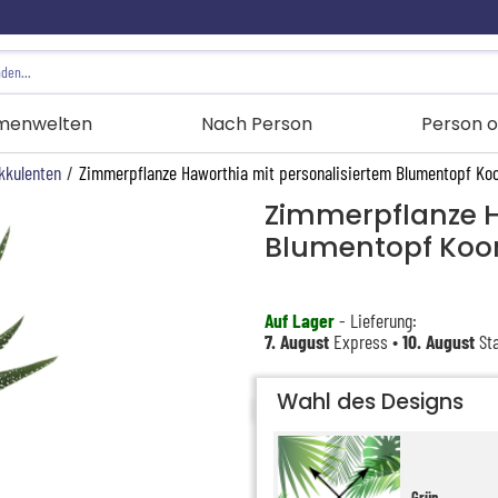
menwelten
Nach Person
Person o
kkulenten
/
Zimmerpflanze Haworthia mit personalisiertem Blumentopf Ko
Zimmerpflanze H
Blumentopf Koo
Auf Lager
- Lieferung:
7. August
Express •
10. August
Sta
Wahl des Designs
Grün