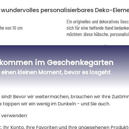
n wundervolles personalisierbares Deko-Eleme
Ein originelles und dekoratives Gesc
öhe von 10 cm
sich für eine helfende Hand bedanke
möchten: diese hübsche, personalisi
Gestalten Sie diesen hübschen Blum
originelle kleine Geschenk an einen 
lkommen im Geschenkegarten
Pflegehinweise
einen kleinen Moment, bevor es losgeht
Standort:
Die Haworthia braucht kein direktes
wenn Lichtmangel der Pflanze nicht 
er sind! Bevor wir weitermachen, brauchen wir Ihre Zusti
hellen Standort.
e tappen wir ein wenig im Dunkeln - und Sie auch.
Bewässerung:
 verwenden:
Pflanzlich
Die Haworthia kann je nach Jahres
:
Ihr Konto, Ihre Favoriten und Ihre angesehenen Produkt