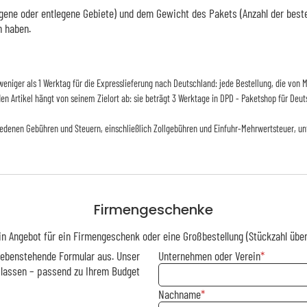
ene oder entlegene Gebiete) und dem Gewicht des Pakets (Anzahl der bestellt
n haben.
d weniger als 1 Werktag für die Expresslieferung nach Deutschland: jede Bestellung, die vo
 den Artikel hängt von seinem Zielort ab: sie beträgt 3 Werktage in DPD - Paketshop für Deut
iedenen Gebühren und Steuern, einschließlich Zollgebühren und Einfuhr-Mehrwertsteuer, un
Firmengeschenke
in Angebot für ein Firmengeschenk oder eine Großbestellung (Stückzahl über
 nebenstehende Formular aus. Unser
Unternehmen oder Verein
 lassen – passend zu Ihrem Budget
Nachname