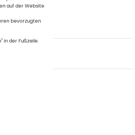
en auf der Website
en gießen
Ihren bevorzugten
 der Boden trocken ist)
 in der Fußzeile.