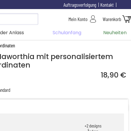
Auftragsverfolgung
Kontakt
Mein Konto
Warenkorb
der Anlass
Schulanfang
Neuheiten
ordinaten
aworthia mit personalisiertem
rdinaten
18,90 €
ndard
+
2
designs