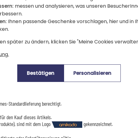
ssern:
messen und analysieren, was unseren BesucherInn
- Winter: einmal im Monat gießen
erbessern.
- Frühling/Herbst: alle 2 bis 3 Woch
en:
Ihnen passende Geschenke vorschlagen, hier und in 
- Sommer: alle 15 Tage gießen (wenn
ken.
en später zu ändern, klicken Sie "Meine Cookies verwalten"
Bewertungen Trusted Shops
ung.
Bestätigen
Personalisieren
Lieferdatum und Lieferpreis
mes-Standardlieferung berechtigt.
für den Kauf dieses Artikels.
Produkte), sind mit dem Logo
gekennzeichnet.
editkarte oder Sofortüberweisung gültig.