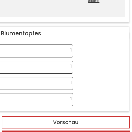
Ändern
s Blumentopfes
1
1
1
1
Vorschau