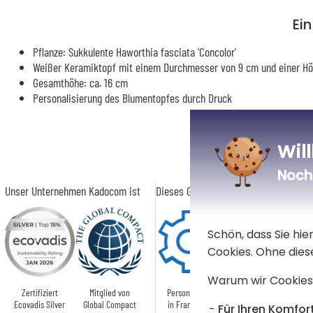
Ei
Pflanze: Sukkulente Haworthia fasciata 'Concolor'
Weißer Keramiktopf mit einem Durchmesser von 9 cm und einer H
Gesamthöhe: ca. 16 cm
Personalisierung des Blumentopfes durch Druck
Wil
Noch 
Unser Unternehmen Kadocom ist
Dieses Geschenk ist
Schön, dass Sie hi
Cookies. Ohne dies
Warum wir Cookies
Zertifiziert
Mitglied von
Personalisiert
Hergestellt in
Ecovadis Silver
Global Compact
in Frankreich
Europa
Für Ihren Komfort