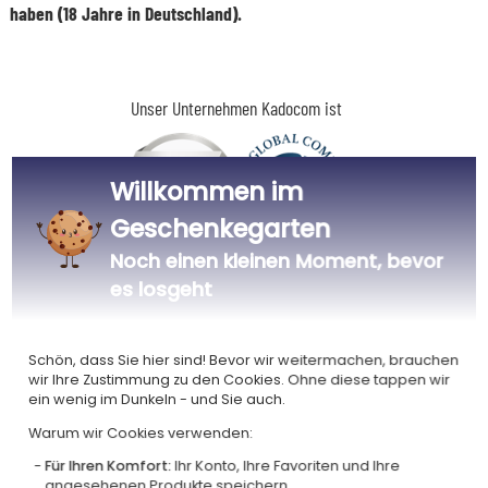
haben (18 Jahre in Deutschland).
Unser Unternehmen Kadocom ist
Willkommen im
Geschenkegarten
Noch einen kleinen Moment, bevor
Zertifiziert
Mitglied von
Ecovadis Silver
Global Compact
es losgeht
|
Unsere CSR-Politik
Labels
Schön, dass Sie hier sind! Bevor wir weitermachen, brauchen
Dieses Geschenk ist
wir Ihre Zustimmung zu den Cookies. Ohne diese tappen wir
ein wenig im Dunkeln - und Sie auch.
Warum wir Cookies verwenden:
Für Ihren Komfort:
Ihr Konto, Ihre Favoriten und Ihre
angesehenen Produkte speichern.