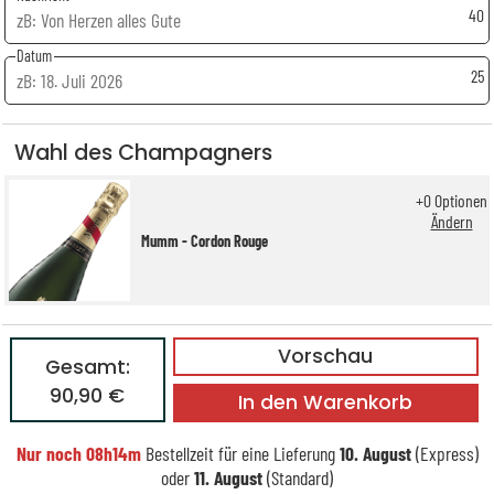
40
Datum
25
Wahl des Champagners
+
0
Optionen
Ändern
Mumm - Cordon Rouge
Vorschau
Gesamt:
90,90 €
In den Warenkorb
Nur noch
08h14m
Bestellzeit für eine Lieferung
10. August
(Express)
oder
11. August
(Standard)