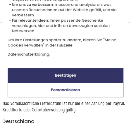
Um uns zu verbessern:
messen und analysieren, was
Personalisiert
Hergestellt in
Zertifiziert
unseren BesucherInnen auf der Website gefällt, und sie
in Frankreich
Frankreich
AOC
verbessern.
Für relevante Ideen:
Ihnen passende Geschenke
vorschlagen, hier und in Ihren bevorzugten sozialen
Netzwerken.
Lieferdatum und Lieferpreis
Um Ihre Einstellungen später zu ändern, klicken Sie "Meine
Dieser Artikel wird in unserem Atelier in Toulouse personalisiert.
Cookies verwalten" in der Fußzeile.
Er ist für das Angebot "Versandkostenfrei ab 85 € Warenwert" mit der
Datenschutzerklärung.
Hermes-Standardlieferung berechtigt.
Für jede Bestellung unter 85 € gelten die unten aufgeführten
Bestätigen
Lieferkosten für den Kauf dieses Artikels.
Artikel, die in unserem Atelier personalisiert werden (etwa 95% unserer
Produkte), sind mit dem Logo
gekennzeichnet.
Personalisieren
Das Voraussichtliche Lieferdatum ist nur bei einer Zahlung per PayPal,
Kreditkarte oder Sofortüberweisung gültig.
Deutschland