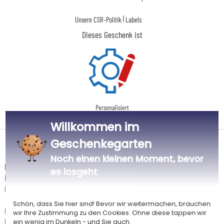
|
Unsere CSR-Politik
Labels
Dieses Geschenk ist
Personalisiert
in Frankreich
Willkommen im
Geschenkegarten
Lieferdatum und Lieferpreis
Noch einen kleinen Moment, bevor
Dieser Artikel wird in unserem Atelier in Toulouse personalisiert.
es losgeht
Er ist für das Angebot "Versandkostenfrei ab 85 € Warenwert" mit der
Hermes-Standardlieferung berechtigt.
Schön, dass Sie hier sind! Bevor wir weitermachen, brauchen
Für jede Bestellung unter 85 € gelten die unten aufgeführten
wir Ihre Zustimmung zu den Cookies. Ohne diese tappen wir
Lieferkosten für den Kauf dieses Artikels.
ein wenig im Dunkeln - und Sie auch.