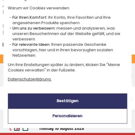
Artikel, die in unserem Atelier personalisiert werden (etwa 95% unserer
Warum wir Cookies verwenden:
Produkte), sind mit dem Logo
gekennzeichnet.
Für Ihren Komfort:
Ihr Konto, Ihre Favoriten und Ihre
angesehenen Produkte speichern.
Das Voraussichtliche Lieferdatum ist nur bei einer Zahlung per PayPal,
Um uns zu verbessern:
messen und analysieren, was
Kreditkarte oder Sofortüberweisung gültig.
unseren BesucherInnen auf der Website gefällt, und sie
verbessern.
Deutschland
Für relevante Ideen:
Ihnen passende Geschenke
vorschlagen, hier und in Ihren bevorzugten sozialen
Netzwerken.
STANDARD
Um Ihre Einstellungen später zu ändern, klicken Sie "Meine
Economy-Versand an einen Paketshop
Cookies verwalten" in der Fußzeile.
Voraussichtliches Lieferdatum
4,95 €
Datenschutzerklärung.
Mittwoch 12 August 2026
Economy-Versand nach Hause
Voraussichtliches Lieferdatum
4,95 €
Bestätigen
Freitag 14 August 2026
Standardlieferung nach Hause
Personalisieren
Voraussichtliches Lieferdatum
8,95 €
Montag 10 August 2026