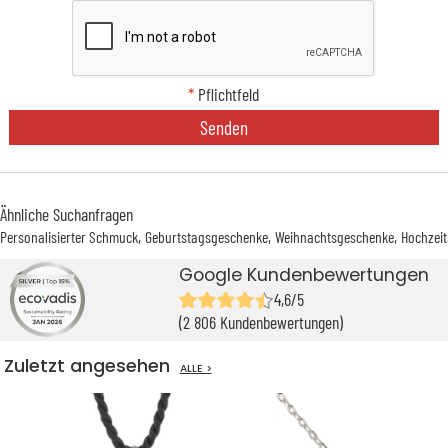
*
Pflichtfeld
Senden
Ähnliche Suchanfragen
Personalisierter Schmuck
Geburtstagsgeschenke
Weihnachtsgeschenke
Hochzei
Google Kundenbewertungen
4,6/5
(2 806 Kundenbewertungen)
Zuletzt angesehen
ALLE >