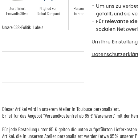
Um uns zu verbe
Zertifiziert
Mitglied von
Personalisiert
Hergestellt in
gefällt, und sie v
Ecovadis Silver
Global Compact
in Frankreich
Europa
Für relevante Ide
|
Unsere CSR-Politik
Labels
sozialen Netzwer
Um Ihre Einstellung
Datenschutzerklär
Dieser Artikel wird in unserem Atelier in Toulouse personalisiert.
Er ist für das Angebot "Versandkostenfrei ab 85 € Warenwert" mit der Her
Für jede Bestellung unter 85 € gelten die unten aufgeführten Lieferkosten 
Artikel, die in unserem Atelier personalisiert werden (etwa 95% unserer 