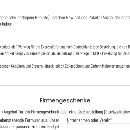
ene oder entlegene Gebiete) und dem Gewicht des Pakets (Anzahl der bestellt
n haben.
d weniger als 1 Werktag für die Expresslieferung nach Deutschland: jede Bestellung, die vo
 den Artikel hängt von seinem Zielort ab: sie beträgt 3 Werktage in DPD - Paketshop für Deut
iedenen Gebühren und Steuern, einschließlich Zollgebühren und Einfuhr-Mehrwertsteuer, un
Firmengeschenke
in Angebot für ein Firmengeschenk oder eine Großbestellung (Stückzahl über
 nebenstehende Formular aus. Unser
Unternehmen oder Verein
 lassen – passend zu Ihrem Budget