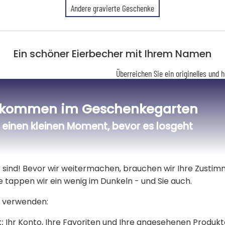
Andere gravierte Geschenke
Ein schöner Eierbecher mit Ihrem Namen
Überreichen Sie ein originelles und
Bienenwachs
Ihrem Wunschtext graviert wird. Ein
einzigartige Note verleiht!
lkommen im Geschenkegarten
Hergestellt aus Buchenholz und gesc
einen kleinen Moment, bevor es losgeht
Eleganz und Langlebigkeit. Seine w
funktionalen Objekt.
Kreieren Sie eine einzigartige Kollek
er sind! Bevor wir weitermachen, brauchen wir Ihre Zusti
Eierbecher zu personalisieren - mit 
e tappen wir ein wenig im Dunkeln - und Sie auch.
Das weichgekochte Ei ist ein Klassi
 verwenden:
und einem flüssigen Eigelb.
:
Ihr Konto, Ihre Favoriten und Ihre angesehenen Produkt