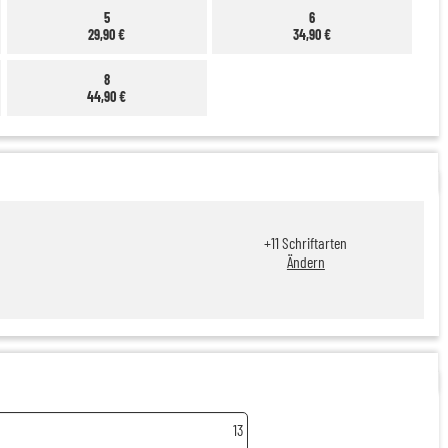
5
6
29,90 €
34,90 €
8
44,90 €
+
11
Schriftarten
Ändern
13