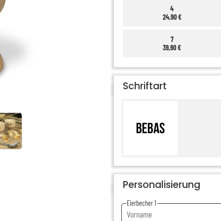
4
24,90 €
7
39,90 €
Schriftart
Personalisierung
Eierbecher 1