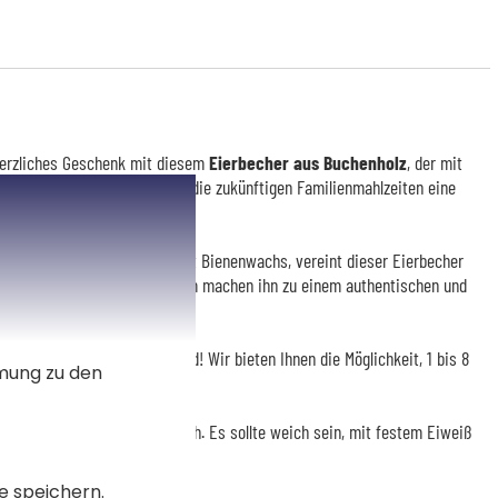
 herzliches Geschenk mit diesem
Eierbecher aus Buchenholz
, der mit
e liebevolle Aufmerksamkeit, die zukünftigen Familienmahlzeiten eine
hützt durch eine feine Schicht Bienenwachs, vereint dieser Eierbecher
eiche Haptik und moderne Form machen ihn zu einem authentischen und
tion für jedes Familienmitglied! Wir bieten Ihnen die Möglichkeit, 1 bis 8
mmung zu den
einem gestaffelten Preis.
ker zum Frühstück oder Brunch. Es sollte weich sein, mit festem Eiweiß
e speichern.