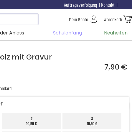
Auftragsverfolgung
Kontakt
Mein Konto
Warenkorb
der Anlass
Schulanfang
Neuheiten
olz mit Gravur
7,90 €
andard
r
2
3
14,90 €
19,90 €