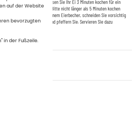
mer perfekt zuzubereiten: lassen Sie Ihr Ei 3 Minuten kochen für ein
en auf der Website
 Sie es etwas fester mögen. Bitte nicht länger als 5 Minuten kochen
stocken. Servieren Sie es in einem Eierbecher, schneiden Sie vorsichtig
Ihren bevorzugten
fel oder Messer ab, salzen und pfeffern Sie. Servieren Sie dazu
hr Genuss.
 in der Fußzeile.