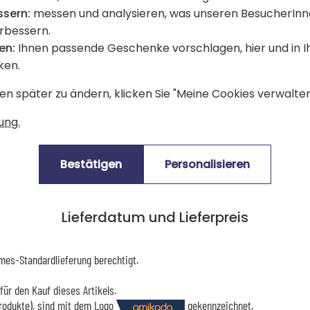
Hier ist das beste
Rezept
, um es im
ssern:
messen und analysieren, was unseren BesucherInn
flüssiges Eigelb und 4 Minuten, wenn
erbessern.
lassen, sonst beginnt das Eigelb zu 
en:
Ihnen passende Geschenke vorschlagen, hier und in 
das obere Ende mit einem kleinen Löf
ken.
getoastete Butterbrote für noch me
en später zu ändern, klicken Sie "Meine Cookies verwalten"
ung.
Bewertungen Trusted Shops
Bestätigen
Personalisieren
Lieferdatum und Lieferpreis
mes-Standardlieferung berechtigt.
für den Kauf dieses Artikels.
Produkte), sind mit dem Logo
gekennzeichnet.