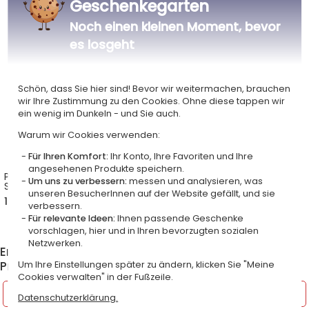
Geschenkegarten
Noch einen kleinen Moment, bevor
es losgeht
Schön, dass Sie hier sind! Bevor wir weitermachen, brauchen
wir Ihre Zustimmung zu den Cookies. Ohne diese tappen wir
ein wenig im Dunkeln - und Sie auch.
Warum wir Cookies verwenden:
Für Ihren Komfort:
Ihr Konto, Ihre Favoriten und Ihre
angesehenen Produkte speichern.
Personalisierte Keramik-
Personalisierte Keramik-
Um uns zu verbessern:
messen und analysieren, was
Spardose Summertime
Spardose Weihnachtsparty
unseren BesucherInnen auf der Website gefällt, und sie
14,90 €
14,90 €
verbessern.
Für relevante Ideen:
Ihnen passende Geschenke
vorschlagen, hier und in Ihren bevorzugten sozialen
Netzwerken.
Entdecken Sie weitere Produkte aus der Kategorie
Praktische und lustige Geschenke
Um Ihre Einstellungen später zu ändern, klicken Sie "Meine
Cookies verwalten" in der Fußzeile.
Boulekugeln und Mölkky
Datenschutzerklärung.