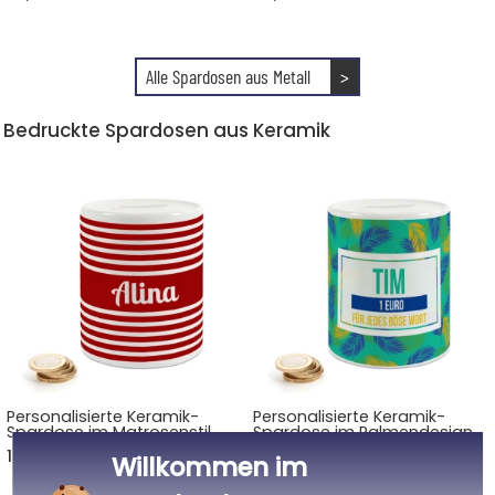
Alle Spardosen aus Metall
>
Bedruckte Spardosen aus Keramik
Personalisierte Keramik-
Personalisierte Keramik-
Spardose im Matrosenstil
Spardose im Palmendesign
14,90 €
14,90 €
Willkommen im