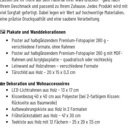
Ihrem Geschmack und passend zu Ihrem Zuhause. Jedes Produkt wird mit
viel Sorgfalt gefertigt. Dabei legen wir Wert auf hochwertige Materialien,
eine präzise Druckqualität und eine saubere Verarbeitung.
🖼️
Plakate und Wanddekorationen
Poster auf halbglänzendem Premium-Fotopapier 260 g –
verschiedene Formate, ohne Rahmen
Poster auf halbglänzendem Premium-Fotopapier 260 g mit MDF-
Rahmen und Acrylglasplatte – quadratisch oder rechteckig
Leinwand auf Holzrahmen – verschiedene Formate
Türschild aus Holz – 20 x 15 x 0,3 cm
🏡
Dekoration und Wohnaccessoires
LED-Lichtrahmen aus Holz – 13 x 17 cm
Kissenbezug 40 x 40 cm aus Polyester (bei 2-farbigem Kissen:
Rückseite aus Baumwolle)
Aufbewahrungskiste aus Holz in 2 Formaten
Frühstückstablett aus Holz – 47 x 30 cm
Teekiste aus Holz mit 12 Fächern – 25 x 29 x 7,5 cm