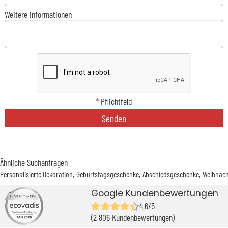
Weitere Informationen
*
Pflichtfeld
Senden
Ähnliche Suchanfragen
Personalisierte Dekoration
Geburtstagsgeschenke
Abschiedsgeschenke
Weihnac
Google Kundenbewertungen
4,6/5
(2 806 Kundenbewertungen)