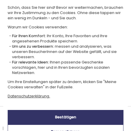
Schön, dass Sie hier sind! Bevor wir weitermachen, brauchen
wir Ihre Zustimmung zu den Cookies. Ohne diese tappen wir
ein wenig im Dunkeln - und Sie auch.
Zertifiziert
Mitglied von
Warum wir Cookies verwenden:
Ecovadis Silver
Global Compact
Für Ihren Komfort:
Ihr Konto, Ihre Favoriten und Ihre
angesehenen Produkte speichern.
|
Unsere CSR-Politik
Labels
Um uns zu verbessern:
messen und analysieren, was
Dieses Geschenk ist
unseren BesucherInnen auf der Website gefällt, und sie
verbessern.
Für relevante Ideen:
Ihnen passende Geschenke
vorschlagen, hier und in Ihren bevorzugten sozialen
Netzwerken.
Um Ihre Einstellungen später zu ändern, klicken Sie "Meine
Cookies verwalten" in der Fußzeile.
Personalisiert
Hergestellt in
Datenschutzerklärung.
in Frankreich
Frankreich
Lieferdatum und Lieferpreis
Bestätigen
Dieser Artikel wird in unserem Atelier in Toulouse personalisiert.