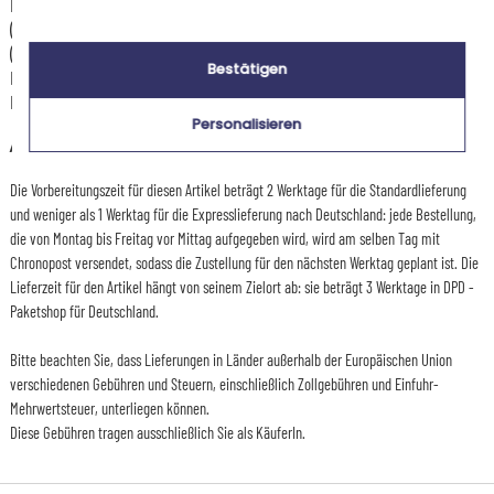
Die Versandkosten und Lieferzeiten können je nach Ihrem Wohnort
(abgelegene oder entlegene Gebiete) und dem Gewicht des Pakets
(Anzahl der bestellten Artikel) variieren. Über die genauen Kosten und
Bestätigen
Lieferzeiten für jede Versandart informieren wir Sie, nachdem Sie Ihre
Lieferadresse angegeben haben.
Personalisieren
+
Andere Länder
Die Vorbereitungszeit für diesen Artikel beträgt 2 Werktage für die Standardlieferung
und weniger als 1 Werktag für die Expresslieferung nach Deutschland: jede Bestellung,
die von Montag bis Freitag vor Mittag aufgegeben wird, wird am selben Tag mit
Chronopost versendet, sodass die Zustellung für den nächsten Werktag geplant ist. Die
Lieferzeit für den Artikel hängt von seinem Zielort ab: sie beträgt 3 Werktage in DPD -
Paketshop für Deutschland.
Bitte beachten Sie, dass Lieferungen in Länder außerhalb der Europäischen Union
verschiedenen Gebühren und Steuern, einschließlich Zollgebühren und Einfuhr-
Mehrwertsteuer, unterliegen können.
Diese Gebühren tragen ausschließlich Sie als KäuferIn.