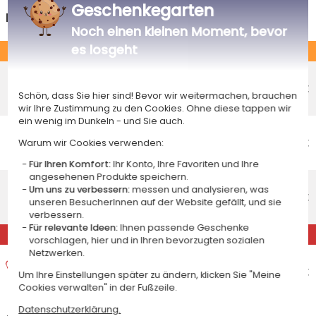
Geschenkegarten
Deutschland
Noch einen kleinen Moment, bevor
es losgeht
STANDARD
Economy-Versand an einen Paketshop
Voraussichtliches Lieferdatum
5,50 €
Schön, dass Sie hier sind! Bevor wir weitermachen, brauchen
Freitag 14 August 2026
wir Ihre Zustimmung zu den Cookies. Ohne diese tappen wir
ein wenig im Dunkeln - und Sie auch.
Economy-Versand nach Hause
Voraussichtliches Lieferdatum
6,55 €
Warum wir Cookies verwenden:
Dienstag 18 August 2026
Für Ihren Komfort:
Ihr Konto, Ihre Favoriten und Ihre
angesehenen Produkte speichern.
Standardlieferung nach Hause
Um uns zu verbessern:
messen und analysieren, was
Voraussichtliches Lieferdatum
9,95 €
unseren BesucherInnen auf der Website gefällt, und sie
Mittwoch 12 August 2026
verbessern.
Für relevante Ideen:
Ihnen passende Geschenke
EXPRESS
vorschlagen, hier und in Ihren bevorzugten sozialen
Netzwerken.
Expresslieferung nach Hause
Voraussichtliches Lieferdatum
15,95 €
Um Ihre Einstellungen später zu ändern, klicken Sie "Meine
Dienstag 11 August 2026
Cookies verwalten" in der Fußzeile.
Datenschutzerklärung.