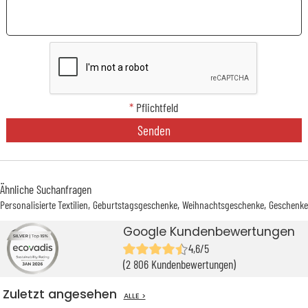
*
Pflichtfeld
Senden
Ähnliche Suchanfragen
Personalisierte Textilien
Geburtstagsgeschenke
Weihnachtsgeschenke
Geschenke
Google Kundenbewertungen
4,6/5
(2 806 Kundenbewertungen)
Zuletzt angesehen
ALLE >