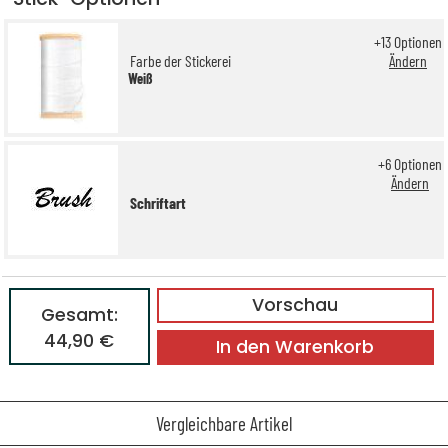
+
13
Optionen
Farbe der Stickerei
Ändern
Weiß
+
6
Optionen
Ändern
Schriftart
Vorschau
Gesamt:
44,90 €
In den Warenkorb
Vergleichbare Artikel