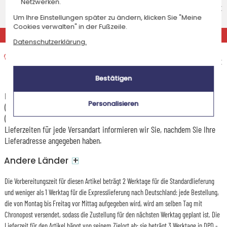
Netzwerken.
Voraussichtliches Lieferdatum
8,95 €
Um Ihre Einstellungen später zu ändern, klicken Sie "Meine
Mittwoch 12 August 2026
Cookies verwalten" in der Fußzeile.
EXPRESS
Datenschutzerklärung.
Expresslieferung nach Hause
Voraussichtliches Lieferdatum
15,95 €
Dienstag 11 August 2026
Bestätigen
Die Versandkosten und Lieferzeiten können je nach Ihrem Wohnort
Personalisieren
(abgelegene oder entlegene Gebiete) und dem Gewicht des Pakets
(Anzahl der bestellten Artikel) variieren. Über die genauen Kosten und
Lieferzeiten für jede Versandart informieren wir Sie, nachdem Sie Ihre
Lieferadresse angegeben haben.
+
Andere Länder
Die Vorbereitungszeit für diesen Artikel beträgt 2 Werktage für die Standardlieferung
und weniger als 1 Werktag für die Expresslieferung nach Deutschland: jede Bestellung,
die von Montag bis Freitag vor Mittag aufgegeben wird, wird am selben Tag mit
Chronopost versendet, sodass die Zustellung für den nächsten Werktag geplant ist. Die
Lieferzeit für den Artikel hängt von seinem Zielort ab: sie beträgt 3 Werktage in DPD -