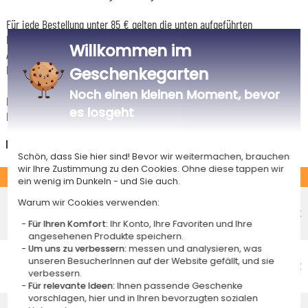
Für jede Bestellung unter 85 € gelten die unten aufgeführten
Lieferkosten für den Kauf dieses Artikels.
Willkommen im
Artikel, die in unserem Atelier personalisiert werden (etwa 95% unserer
Produkte), sind mit dem Logo
gekennzeichnet.
Geschenkegarten
Noch einen kleinen Moment, bevor
Das Voraussichtliche Lieferdatum ist nur bei einer Zahlung per PayPal,
es losgeht
Kreditkarte oder Sofortüberweisung gültig.
Deutschland
Schön, dass Sie hier sind! Bevor wir weitermachen, brauchen
wir Ihre Zustimmung zu den Cookies. Ohne diese tappen wir
STANDARD
ein wenig im Dunkeln - und Sie auch.
Economy-Versand an einen Paketshop
Warum wir Cookies verwenden:
Voraussichtliches Lieferdatum
4,95 €
Für Ihren Komfort:
Ihr Konto, Ihre Favoriten und Ihre
Freitag 14 August 2026
angesehenen Produkte speichern.
Um uns zu verbessern:
messen und analysieren, was
Economy-Versand nach Hause
unseren BesucherInnen auf der Website gefällt, und sie
Voraussichtliches Lieferdatum
5,95 €
verbessern.
Dienstag 18 August 2026
Für relevante Ideen:
Ihnen passende Geschenke
vorschlagen, hier und in Ihren bevorzugten sozialen
Standardlieferung nach Hause