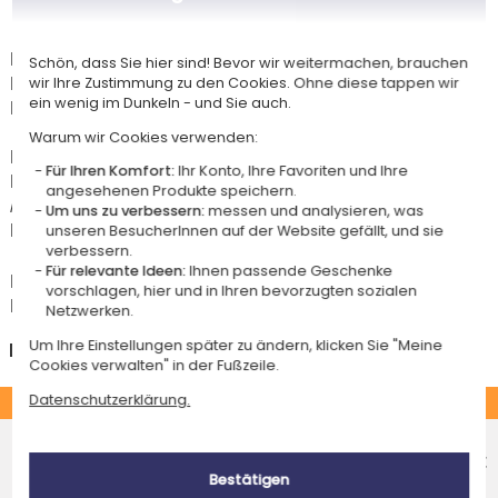
Lieferdatum und Lieferpreis
Dieser Artikel wird in unserem Atelier in Toulouse personalisiert.
Schön, dass Sie hier sind! Bevor wir weitermachen, brauchen
Er ist für das Angebot "Versandkostenfrei ab 85 € Warenwert" mit der
wir Ihre Zustimmung zu den Cookies. Ohne diese tappen wir
ein wenig im Dunkeln - und Sie auch.
Hermes-Standardlieferung berechtigt.
Warum wir Cookies verwenden:
Für jede Bestellung unter 85 € gelten die unten aufgeführten
Für Ihren Komfort:
Ihr Konto, Ihre Favoriten und Ihre
Lieferkosten für den Kauf dieses Artikels.
angesehenen Produkte speichern.
Artikel, die in unserem Atelier personalisiert werden (etwa 95% unserer
Um uns zu verbessern:
messen und analysieren, was
Produkte), sind mit dem Logo
gekennzeichnet.
unseren BesucherInnen auf der Website gefällt, und sie
verbessern.
Für relevante Ideen:
Ihnen passende Geschenke
Das Voraussichtliche Lieferdatum ist nur bei einer Zahlung per PayPal,
vorschlagen, hier und in Ihren bevorzugten sozialen
Kreditkarte oder Sofortüberweisung gültig.
Netzwerken.
Um Ihre Einstellungen später zu ändern, klicken Sie "Meine
Deutschland
Cookies verwalten" in der Fußzeile.
Datenschutzerklärung.
STANDARD
Economy-Versand an einen Paketshop
Voraussichtliches Lieferdatum
5,50 €
Bestätigen
Mittwoch 12 August 2026