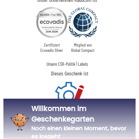
Zertifiziert
Mitglied von
Ecovadis Silver
Global Compact
|
Unsere CSR-Politik
Labels
Dieses Geschenk ist
Willkommen im
Geschenkegarten
Personalisiert
in Frankreich
Noch einen kleinen Moment, bevor
es losgeht