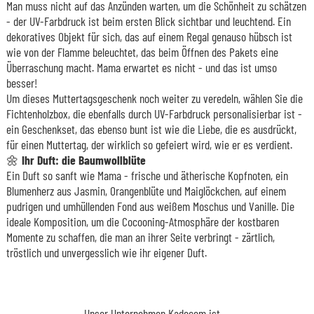
Man muss nicht auf das Anzünden warten, um die Schönheit zu schätzen
- der UV-Farbdruck ist beim ersten Blick sichtbar und leuchtend. Ein
dekoratives Objekt für sich, das auf einem Regal genauso hübsch ist
wie von der Flamme beleuchtet, das beim Öffnen des Pakets eine
Überraschung macht. Mama erwartet es nicht - und das ist umso
besser!
Um dieses Muttertagsgeschenk noch weiter zu veredeln, wählen Sie die
Fichtenholzbox, die ebenfalls durch UV-Farbdruck personalisierbar ist -
ein Geschenkset, das ebenso bunt ist wie die Liebe, die es ausdrückt,
für einen Muttertag, der wirklich so gefeiert wird, wie er es verdient.
🌼 Ihr Duft: die Baumwollblüte
Ein Duft so sanft wie Mama - frische und ätherische Kopfnoten, ein
Blumenherz aus Jasmin, Orangenblüte und Maiglöckchen, auf einem
pudrigen und umhüllenden Fond aus weißem Moschus und Vanille. Die
ideale Komposition, um die Cocooning-Atmosphäre der kostbaren
Momente zu schaffen, die man an ihrer Seite verbringt - zärtlich,
tröstlich und unvergesslich wie ihr eigener Duft.
Unser Unternehmen Kadocom ist