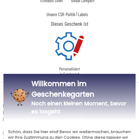
Ecovadis Silver
Global Compact
|
Unsere CSR-Politik
Labels
Dieses Geschenk ist
Personalisiert
in Frankreich
Willkommen im
Geschenkegarten
Lieferdatum und Lieferpreis
Noch einen kleinen Moment, bevor
Dieser Artikel wird in unserem Atelier in Toulouse personalisiert.
es losgeht
Er ist für das Angebot "Versandkostenfrei ab 85 € Warenwert" mit der
Hermes-Standardlieferung berechtigt.
Schön, dass Sie hier sind! Bevor wir weitermachen, brauchen
Für jede Bestellung unter 85 € gelten die unten aufgeführten
wir Ihre Zustimmung zu den Cookies. Ohne diese tappen wir