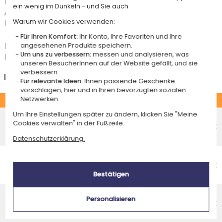
Lieferkosten für den Kauf dieses Artikels.
ein wenig im Dunkeln - und Sie auch.
Artikel, die in unserem Atelier personalisiert werden (etwa 95% unserer
Warum wir Cookies verwenden:
Produkte), sind mit dem Logo
gekennzeichnet.
Für Ihren Komfort:
Ihr Konto, Ihre Favoriten und Ihre
Das Voraussichtliche Lieferdatum ist nur bei einer Zahlung per PayPal,
angesehenen Produkte speichern.
Um uns zu verbessern:
messen und analysieren, was
Kreditkarte oder Sofortüberweisung gültig.
unseren BesucherInnen auf der Website gefällt, und sie
verbessern.
Deutschland
Für relevante Ideen:
Ihnen passende Geschenke
vorschlagen, hier und in Ihren bevorzugten sozialen
Netzwerken.
STANDARD
Um Ihre Einstellungen später zu ändern, klicken Sie "Meine
Economy-Versand an einen Paketshop
Cookies verwalten" in der Fußzeile.
Voraussichtliches Lieferdatum
4,95 €
Donnerstag 13 August 2026
Datenschutzerklärung.
Economy-Versand nach Hause
Voraussichtliches Lieferdatum
4,95 €
Bestätigen
Montag 17 August 2026
Standardlieferung nach Hause
Personalisieren
Voraussichtliches Lieferdatum
8,95 €
Dienstag 11 August 2026