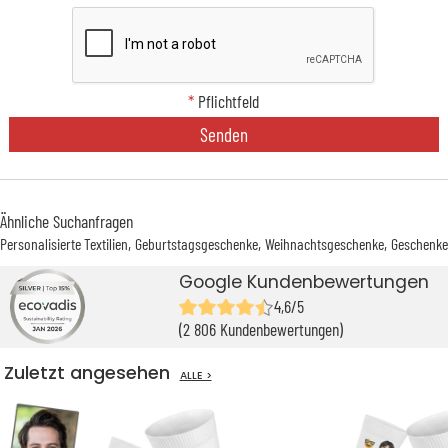
*
Pflichtfeld
Senden
Ähnliche Suchanfragen
Personalisierte Textilien
Geburtstagsgeschenke
Weihnachtsgeschenke
Geschenke
Google Kundenbewertungen
4,6/5
(2 806 Kundenbewertungen)
Zuletzt angesehen
ALLE >