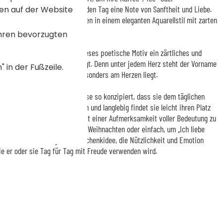
t diese einzigartige Tasse jeden Tag eine Note von Sanftheit und Liebe.
en auf der Website
orträt des geliebten Menschen in einem eleganten Aquarellstil mit zarten
etiert.
Ihren bevorzugten
iger Luftballons schafft dieses poetische Motiv ein zärtliches und
l mit Feinheit zur Geltung bringt. Denn unter jedem Herz steht der Vorname
 in der Fußzeile.
m Papa, Ihrer Freundin, ... besonders am Herzen liegt.
ist diese personalisierte Tasse so konzipiert, dass sie dem täglichen
hren Glanz bewahrt. Praktisch und langlebig findet sie leicht ihren Platz
n Moment der Entspannung mit einer Aufmerksamkeit voller Bedeutung zu
den Vatertag, einen Geburtstag, Weihnachten oder einfach, um „Ich liebe
ierte Tasse eine originelle Geschenkidee, die Nützlichkeit und Emotion
die er oder sie Tag für Tag mit Freude verwenden wird.