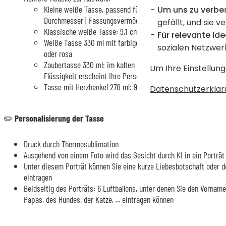
Kleine weiße Tasse, passend für Kaffeemaschinen vom Typ N
Um uns zu verbe
Durchmesser | Fassungsvermögen 210 ml
gefällt, und sie v
Klassische weiße Tasse: 9,1 cm Höhe | 8 cm Durchmesser |
Für relevante Ide
Weiße Tasse 330 ml mit farbigem Innenraum und Henkel: sch
sozialen Netzwer
oder rosa
Zaubertasse 330 ml: im kalten Zustand ist sie vollständig s
Um Ihre Einstellung
Flüssigkeit erscheint Ihre Personalisierung
Tasse mit Herzhenkel 270 ml: 9 cm Höhe | 8 cm Durchmesse
Datenschutzerklär
✏️
Personalisierung der Tasse
Druck durch Thermosublimation
Ausgehend von einem Foto wird das Gesicht durch KI in ein Porträt 
Unter diesem Porträt können Sie eine kurze Liebesbotschaft oder
eintragen
Beidseitig des Porträts: 6 Luftballons, unter denen Sie den Vornam
Papas, des Hundes, der Katze, ... eintragen können