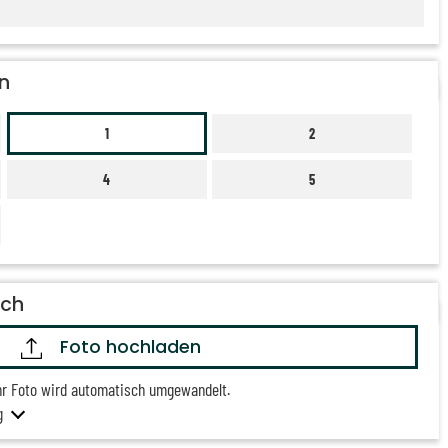
n
1
2
4
5
och
Foto hochladen
hr Foto wird automatisch umgewandelt.
g