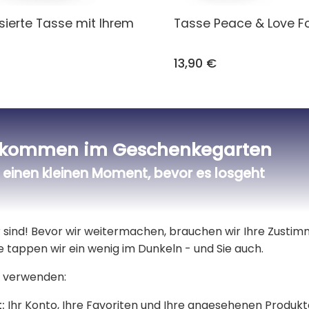
sierte Tasse mit Ihrem
Tasse Peace & Love F
13,90 €
Alle Fototassen
lkommen im Geschenkegarten
einen kleinen Moment, bevor es losgeht
Beschreibung
er sind! Bevor wir weitermachen, brauchen wir Ihre Zusti
👩 Eine zarte und gefühlvolle pe
e tappen wir ein wenig im Dunkeln - und Sie auch.
geliebten Person eine Freude zu
 verwenden:
ls Zaubertasse)
Schenken Sie Ihrer Mutter, Ihrem Va
:
Ihr Konto, Ihre Favoriten und Ihre angesehenen Produkt
nützlich wie berührend ist, mit diese