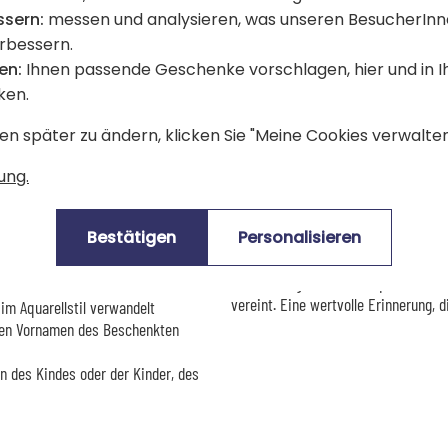
espresso: 8,2 cm Höhe | 7,5 cm
Aufgusspausen zu verschönern, bring
ssern:
messen und analysieren, was unseren BesucherInn
Ausgehend von einem Foto wird das P
erbessern.
 Fassungsvermögen: 330 ml
und raffinierten Nuancen neu interpr
en:
Ihnen passende Geschenke vorschlagen, hier und in 
warz, bordeaux, gelb, himmelblau
ken.
Umgeben von einem Schwarm herzförm
chwarz, und mit der Wärme der
künstlerisches Bild, das jedes Detai
en später zu ändern, klicken Sie "Meine Cookies verwalten"
eines Menschen, der Ihrer Mama, Ihre
r
ung.
Aus hochwertiger Keramik gefertigt, 
Gebrauch standhält und gleichzeitig i
Bestätigen
Personalisieren
zu Hause wie auch im Büro, um jede
begleiten. Ideal für den Muttertag, 
dich" zu sagen, ist diese personalis
vereint. Eine wertvolle Erinnerung, 
im Aquarellstil verwandelt
 den Vornamen des Beschenkten
en des Kindes oder der Kinder, des