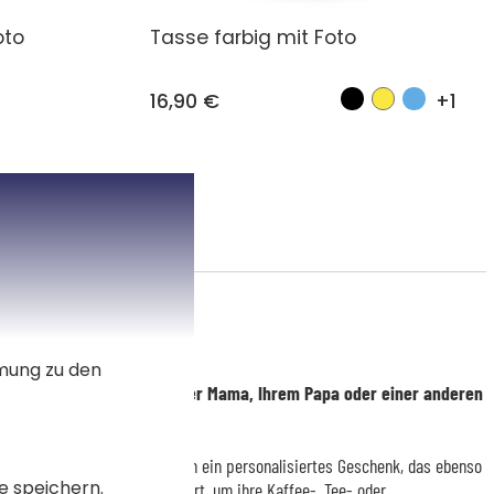
oto
Tasse farbig mit Foto
16,90 €
+1
mmung zu den
rsonalisierte Tasse, um Ihrer Mama, Ihrem Papa oder einer anderen
 machen
ter oder einer geliebten Person ein personalisiertes Geschenk, das ebenso
e speichern.
r Tasse „Herzenflug". Konzipiert, um ihre Kaffee-, Tee- oder