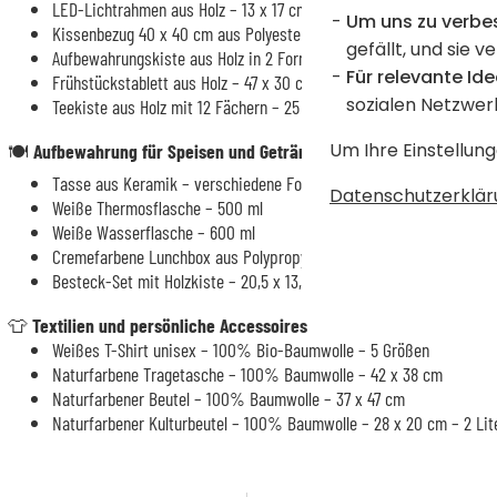
LED-Lichtrahmen aus Holz – 13 x 17 cm
Um uns zu verbe
Kissenbezug 40 x 40 cm aus Polyester (bei 2-farbigem Kissen: Rüc
gefällt, und sie v
Aufbewahrungskiste aus Holz in 2 Formaten
Für relevante Ide
Frühstückstablett aus Holz – 47 x 30 cm
sozialen Netzwer
Teekiste aus Holz mit 12 Fächern – 25 x 29 x 7,5 cm
Um Ihre Einstellung
🍽️
Aufbewahrung für Speisen und Getränke
Tasse aus Keramik – verschiedene Formate und Farben
Datenschutzerklär
Weiße Thermosflasche – 500 ml
Weiße Wasserflasche – 600 ml
Cremefarbene Lunchbox aus Polypropylen und Bambus – 20 x 7 x 14 
Besteck-Set mit Holzkiste – 20,5 x 13,5 x 3 cm – mit 4 personalisi
👕
Textilien und persönliche Accessoires
Weißes T-Shirt unisex – 100% Bio-Baumwolle – 5 Größen
Naturfarbene Tragetasche – 100% Baumwolle – 42 x 38 cm
Naturfarbener Beutel – 100% Baumwolle – 37 x 47 cm
Naturfarbener Kulturbeutel – 100% Baumwolle – 28 x 20 cm – 2 Lit