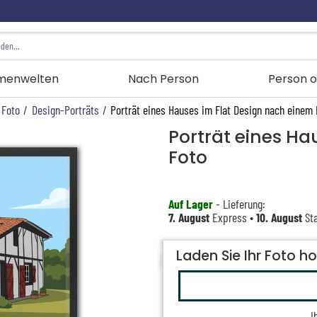
menwelten
Nach Person
Person o
 Foto
/
Design-Porträts
/
Porträt eines Hauses im Flat Design nach einem 
Porträt eines Ha
Foto
Auf Lager
- Lieferung:
7. August
Express •
10. August
Sta
Laden Sie Ihr Foto h
I