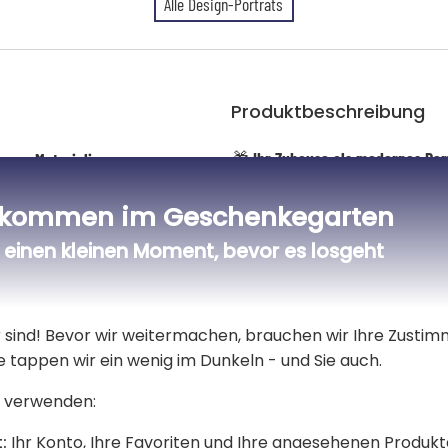
Alle Design-Porträts
Produktbeschreibung
🎁
Ihr Zuhause als modernes Port
aren Materialien
Aus einem einfachen Foto erstellen wi
hrem Geschmack und passend zu Ihrem
präzise Konturen, große Farbflächen
lkommen im Geschenkegarten
ert auf hochwertige Materialien, eine
wird treu erfasst, während der reduzi
überraschend, stilvoll und ideal, um
einen kleinen Moment, bevor es losgeht
festzuhalten.
dene Formate, ohne Rahmen
🎨
Mit Sorgfalt umgesetzt
men und Acrylglasplatte –
Mit Ihrer Bestellung bestätigen Sie 
er sind! Bevor wir weitermachen, brauchen wir Ihre Zusti
unserem Grafikdesigner präzise ang
e tappen wir ein wenig im Dunkeln - und Sie auch.
dem gewählten Medium zur Geltung 
 verwenden:
⚠️ Wichtig
:
Ihr Konto, Ihre Favoriten und Ihre angesehenen Produkt