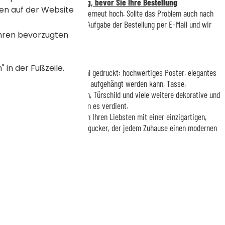
n Sie die Vorschau sorgfältig, bevor Sie Ihre Bestellung
en auf der Website
tt, laden Sie Ihr Ausgangsbild erneut hoch. Sollte das Problem auch nach
, kontaktieren Sie uns nach Aufgabe der Bestellung per E-Mail und wir
Ihren bevorzugten
hönern
 in der Fußzeile.
elier auf das Produkt Ihrer Wahl gedruckt: hochwertiges Poster, elegantes
espannte Leinwand, die sofort aufgehängt werden kann, Tasse,
ett, Kinderbesteckset, Kissen, Türschild und viele weitere dekorative und
orträt genau den Auftritt, den es verdient.
r Einweihung oder einfach, um Ihren Liebsten mit einer einzigartigen,
ne Freude zu machen – ein Hingucker, der jedem Zuhause einen modernen