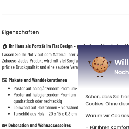
Eigenschaften
🏠 Ihr Haus als Porträt im Flat Design
– große Auswahl an bedruckb
Lassen Sie Ihr Motiv auf dem Material Ihrer Wahl drucken – ganz nach I
Wil
Zuhause. Jedes Produkt wird mit viel Sorgfalt gefertigt. Dabei legen wir W
präzise Druckqualität und eine saubere Verarbeitung.
Noch 
🖼️
Plakate und Wanddekorationen
Poster auf halbglänzendem Premium-Fotopapier 260 g – verschie
Poster auf halbglänzendem Premium-Fotopapier 260 g mit MDF-Rah
Schön, dass Sie hi
quadratisch oder rechteckig
Cookies. Ohne dies
Leinwand auf Holzrahmen – verschiedene Formate
Türschild aus Holz – 20 x 15 x 0,3 cm
Warum wir Cookies
🏡
Dekoration und Wohnaccessoires
Für Ihren Komfort