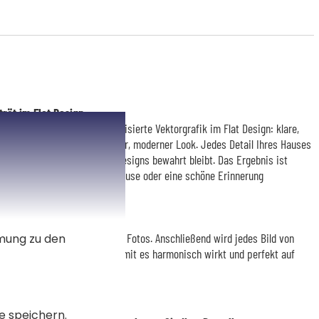
rät im Flat Design
r eine einzigartige, personalisierte Vektorgrafik im Flat Design: klare,
 ohne Verläufe und ein frischer, moderner Look. Jedes Detail Ihres Hauses
erte, elegante Stil des Flat Designs bewahrt bleibt. Das Ergebnis ist
 einen besonderen Ort, Ihr Zuhause oder eine schöne Erinnerung
die kreative Umwandlung Ihres Fotos. Anschließend wird jedes Bild von
mmung zu den
epasst und zugeschnitten, damit es harmonisch wirkt und perfekt auf
kommt.
e speichern.