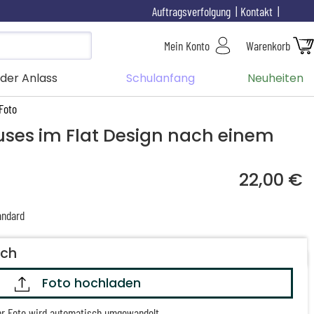
Auftragsverfolgung
Kontakt
Mein Konto
Warenkorb
der Anlass
Schulanfang
Neuheiten
Foto
uses im Flat Design nach einem
22,00 €
ndard
och
Foto hochladen
hr Foto wird automatisch umgewandelt.