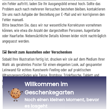
ein Fehler auftritt, laden Sie Ihr Ausgangsbild erneut hoch. Sollte das
Problem auch nach mehreren Versuchen bestehen bleiben, kontaktieren
Sie uns nach Aufgabe der Bestellung per E-Mail und wir korrigieren den
Fehler manuell.
Bitte beachten Sie, dass wir nur wesentliche Korrekturen vornehmen
können, wie etwa die Anzahl der dargestellten Personen, Augenfarbe
oder Haarfarbe. Nebensächliche Details können leider nicht nachträglich
angepasst werden.
🖼️ Bereit zum Ausstellen oder Verschenken
Sobald Ihre Illustration fertig ist, drucken wir sie auf dem Medium Ihrer
Wahl: als gerahmtes Poster für einen eleganten Look, auf gespannter
Leinwand für echtes Kunstwerk-Feeling oder auf praktischen
Alltagsgegenständen wie Tasse, Brotdose, Trinkflasche, Tablett und
mehr. Ein personalisiertes Andenken voller Witz und Kreativität –
Willkommen im
perfekt für ein einzigartiges, unvergessliches Geschenk!
Geschenkegarten
Noch einen kleinen Moment, bevor
es losgeht
Unser Unternehmen Kadocom ist