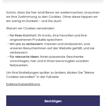
Schön, dass Sie hier sind! Bevor wir weitermachen, brauchen
wir Ihre Zustimmung zu den Cookies. Ohne diese tappen wir
ein wenig im Dunkeln - und Sie auch.
Warum wir Cookies verwenden:
Zertifiziert
Mitglied von
Für Ihren Komfort:
Ihr Konto, Ihre Favoriten und Ihre
Ecovadis Silver
Global Compact
angesehenen Produkte speichern.
Um uns zu verbessern:
messen und analysieren, was
|
Unsere CSR-Politik
Labels
unseren BesucherInnen auf der Website gefällt, und sie
verbessern.
Dieses Geschenk ist
Für relevante Ideen:
Ihnen passende Geschenke
vorschlagen, hier und in Ihren bevorzugten sozialen
Netzwerken.
Um Ihre Einstellungen später zu ändern, klicken Sie "Meine
Cookies verwalten" in der Fußzeile.
Datenschutzerklärung.
Personalisiert
in Frankreich
Bestätigen