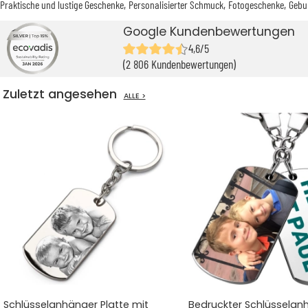
Praktische und lustige Geschenke
Personalisierter Schmuck
Fotogeschenke
Gebu
Google Kundenbewertungen
4,6/5
(2 806 Kundenbewertungen)
Zuletzt angesehen
ALLE >
Schlüsselanhänger Platte mit
Bedruckter Schlüsselan