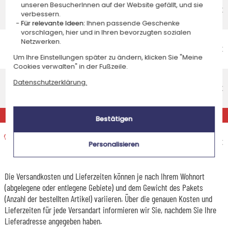
unseren BesucherInnen auf der Website gefällt, und sie
Voraussichtliches Lieferdatum
4,95 €
verbessern.
Freitag 14 August 2026
Für relevante Ideen:
Ihnen passende Geschenke
vorschlagen, hier und in Ihren bevorzugten sozialen
Economy-Versand nach Hause
Netzwerken.
Voraussichtliches Lieferdatum
4,95 €
Um Ihre Einstellungen später zu ändern, klicken Sie "Meine
Dienstag 18 August 2026
Cookies verwalten" in der Fußzeile.
Standardlieferung nach Hause
Datenschutzerklärung.
Voraussichtliches Lieferdatum
8,95 €
Mittwoch 12 August 2026
EXPRESS
Bestätigen
Expresslieferung nach Hause
Voraussichtliches Lieferdatum
14,95 €
Personalisieren
Dienstag 11 August 2026
Die Versandkosten und Lieferzeiten können je nach Ihrem Wohnort
(abgelegene oder entlegene Gebiete) und dem Gewicht des Pakets
(Anzahl der bestellten Artikel) variieren. Über die genauen Kosten und
Lieferzeiten für jede Versandart informieren wir Sie, nachdem Sie Ihre
Lieferadresse angegeben haben.