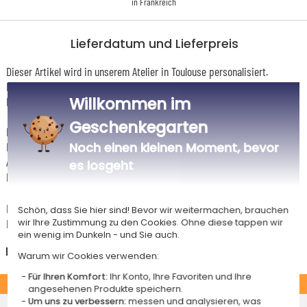
in Frankreich
Lieferdatum und Lieferpreis
Dieser Artikel wird in unserem Atelier in Toulouse personalisiert.
Er ist für das Angebot "Versandkostenfrei ab 85 € Warenwert" mit der
Willkommen im
Hermes-Standardlieferung berechtigt.
Geschenkegarten
Für jede Bestellung unter 85 € gelten die unten aufgeführten
Lieferkosten für den Kauf dieses Artikels.
Noch einen kleinen Moment, bevor
Artikel, die in unserem Atelier personalisiert werden (etwa 95% unserer
es losgeht
Produkte), sind mit dem Logo
gekennzeichnet.
Das Voraussichtliche Lieferdatum ist nur bei einer Zahlung per PayPal,
Schön, dass Sie hier sind! Bevor wir weitermachen, brauchen
Kreditkarte oder Sofortüberweisung gültig.
wir Ihre Zustimmung zu den Cookies. Ohne diese tappen wir
ein wenig im Dunkeln - und Sie auch.
Deutschland
Warum wir Cookies verwenden:
Für Ihren Komfort:
Ihr Konto, Ihre Favoriten und Ihre
STANDARD
angesehenen Produkte speichern.
Um uns zu verbessern:
messen und analysieren, was
Economy-Versand an einen Paketshop