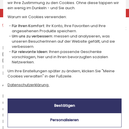
wir Ihre Zustimmung zu den Cookies. Ohne diese tappen wir
Dienstag 11 August 2026
ein wenig im Dunkeln - und Sie auch.
EXPRESS
Warum wir Cookies verwenden:
Expresslieferung nach Hause
Für Ihren Komfort:
Ihr Konto, Ihre Favoriten und Ihre
Voraussichtliches Lieferdatum
14,95 €
angesehenen Produkte speichern.
Montag 10 August 2026
Um uns zu verbessern:
messen und analysieren, was
unseren BesucherInnen auf der Website gefällt, und sie
verbessern.
Die Versandkosten und Lieferzeiten können je nach Ihrem Wohnort
Für relevante Ideen:
Ihnen passende Geschenke
(abgelegene oder entlegene Gebiete) und dem Gewicht des Pakets
vorschlagen, hier und in Ihren bevorzugten sozialen
(Anzahl der bestellten Artikel) variieren. Über die genauen Kosten und
Netzwerken.
Lieferzeiten für jede Versandart informieren wir Sie, nachdem Sie Ihre
Um Ihre Einstellungen später zu ändern, klicken Sie "Meine
Lieferadresse angegeben haben.
Cookies verwalten" in der Fußzeile.
+
Andere Länder
Datenschutzerklärung.
Die Vorbereitungszeit für diesen Artikel beträgt 2 Werktage für die Standardlieferung
und weniger als 1 Werktag für die Expresslieferung nach Deutschland: jede Bestellung,
Bestätigen
die von Montag bis Freitag vor Mittag aufgegeben wird, wird am selben Tag mit
Chronopost versendet, sodass die Zustellung für den nächsten Werktag geplant ist. Die
Personalisieren
Lieferzeit für den Artikel hängt von seinem Zielort ab: sie beträgt 3 Werktage in DPD -
Paketshop für Deutschland.