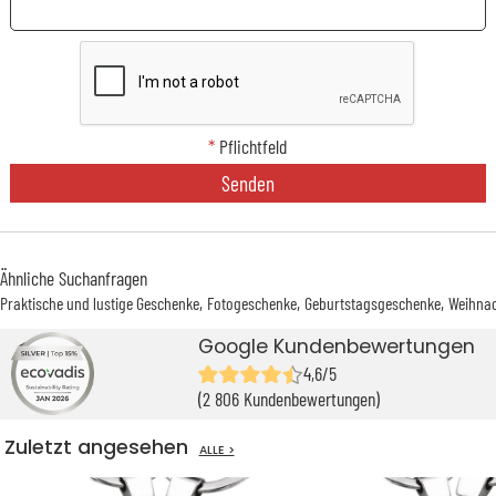
*
Pflichtfeld
Senden
Ähnliche Suchanfragen
Praktische und lustige Geschenke
Fotogeschenke
Geburtstagsgeschenke
Weihna
Google Kundenbewertungen
4,6/5
(2 806 Kundenbewertungen)
Zuletzt angesehen
ALLE >