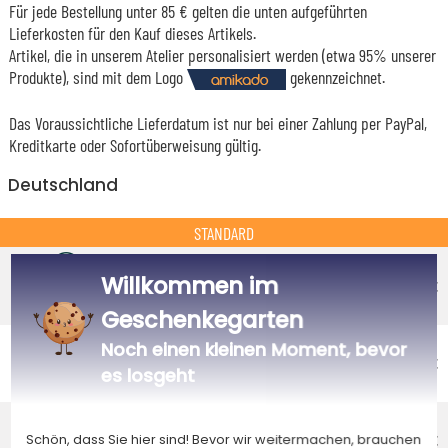
Für jede Bestellung unter 85 € gelten die unten aufgeführten
Lieferkosten für den Kauf dieses Artikels.
Artikel, die in unserem Atelier personalisiert werden (etwa 95% unserer
Produkte), sind mit dem Logo
gekennzeichnet.
Das Voraussichtliche Lieferdatum ist nur bei einer Zahlung per PayPal,
Kreditkarte oder Sofortüberweisung gültig.
Deutschland
STANDARD
Economy-Versand an einen Paketshop
Willkommen im
Voraussichtliches Lieferdatum
4,95 €
Donnerstag 13 August 2026
Geschenkegarten
Economy-Versand nach Hause
Noch einen kleinen Moment, bevor
Voraussichtliches Lieferdatum
4,95 €
es losgeht
Montag 17 August 2026
Standardlieferung nach Hause
Voraussichtliches Lieferdatum
8,95 €
Schön, dass Sie hier sind! Bevor wir weitermachen, brauchen