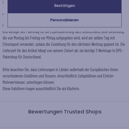
Lieferadresse angegeben haben.
Bestätigen
+
Andere Länder
Personalisieren
Die Vorbereitungszeit für diesen Artikel beträgt 2 Werktage für die Standardlieferung
und weniger als 1 Werktag für die Expresslieferung nach Deutschland: jede Bestellung,
die von Montag bis Freitag vor Mittag aufgegeben wird, wird am selben Tag mit
Chronopost versendet, sodass die Zustellung für den nächsten Werktag geplant ist. Die
Lieferzeit für den Artikel hängt von seinem Zielort ab: sie beträgt 3 Werktage in DPD -
Paketshop für Deutschland.
Bitte beachten Sie, dass Lieferungen in Länder außerhalb der Europäischen Union
verschiedenen Gebühren und Steuern, einschließlich Zollgebühren und Einfuhr-
Mehrwertsteuer, unterliegen können.
Diese Gebühren tragen ausschließlich Sie als KäuferIn.
Bewertungen Trusted Shops