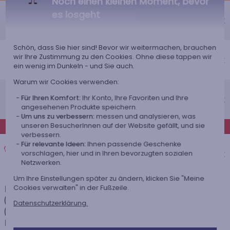
Noch einen kleinen Moment, bevor
Economy-Versand an einen Paketshop
es losgeht
Voraussichtliches Lieferdatum
5,50 €
Freitag 14 August 2026
Economy-Versand nach Hause
Schön, dass Sie hier sind! Bevor wir weitermachen, brauchen
wir Ihre Zustimmung zu den Cookies. Ohne diese tappen wir
Voraussichtliches Lieferdatum
5,95 €
ein wenig im Dunkeln - und Sie auch.
Dienstag 18 August 2026
Warum wir Cookies verwenden:
Standardlieferung nach Hause
Für Ihren Komfort:
Ihr Konto, Ihre Favoriten und Ihre
Voraussichtliches Lieferdatum
9,95 €
angesehenen Produkte speichern.
Mittwoch 12 August 2026
Um uns zu verbessern:
messen und analysieren, was
EXPRESS
unseren BesucherInnen auf der Website gefällt, und sie
verbessern.
Expresslieferung nach Hause
Für relevante Ideen:
Ihnen passende Geschenke
Voraussichtliches Lieferdatum
15,95 €
vorschlagen, hier und in Ihren bevorzugten sozialen
Netzwerken.
Dienstag 11 August 2026
Um Ihre Einstellungen später zu ändern, klicken Sie "Meine
Die Versandkosten und Lieferzeiten können je nach Ihrem Wohnort
Cookies verwalten" in der Fußzeile.
(abgelegene oder entlegene Gebiete) und dem Gewicht des Pakets
Datenschutzerklärung.
(Anzahl der bestellten Artikel) variieren. Über die genauen Kosten und
Lieferzeiten für jede Versandart informieren wir Sie, nachdem Sie Ihre